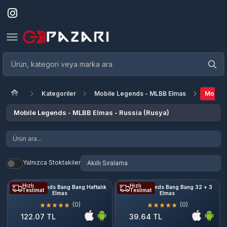
Kategoriler
Mobile Legends - MLBB Elmas
Mobile
Mobile Legends - MLBB Elmas - Russia (Rusya)
Yalnızca Stoktakiler
Hızlı
Hızlı
Mobile Legends Bang Bang Haftalık
Mobile Legends Bang Bang 32 + 3
Teslimat
Teslimat
Elmas
Elmas
(0)
(0)
122.07 TL
39.64 TL