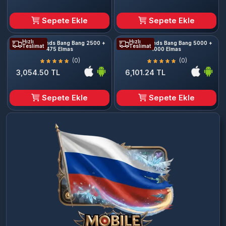
Sepete Ekle
Sepete Ekle
Hızlı
Hızlı
Mobile Legends Bang Bang 2500 +
Mobile Legends Bang Bang 5000 +
Teslimat
Teslimat
475 Elmas
1000 Elmas
(0)
(0)
3,054.50 TL
6,101.24 TL
Sepete Ekle
Sepete Ekle