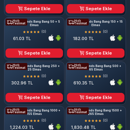
Sepete Ekle
Sepete Ekle
Hızlı
Hızlı
Mobile Legends Bang Bang 50 + 5
Mobile Legends Bang Bang 150 + 15
Teslimat
Teslimat
Elmas
Elmas
(0)
(0)
61.03 TL
182.00 TL
Sepete Ekle
Sepete Ekle
Hızlı
Hızlı
Mobile Legends Bang Bang 250 +
Mobile Legends Bang Bang 500 +
Teslimat
Teslimat
25 Elmas
65 Elmas
(0)
(0)
302.96 TL
610.35 TL
Sepete Ekle
Sepete Ekle
Hızlı
Hızlı
Mobile Legends Bang Bang 1000 +
Mobile Legends Bang Bang 1500 +
Teslimat
Teslimat
155 Elmas
265 Elmas
(0)
(0)
1,224.03 TL
1,830.48 TL