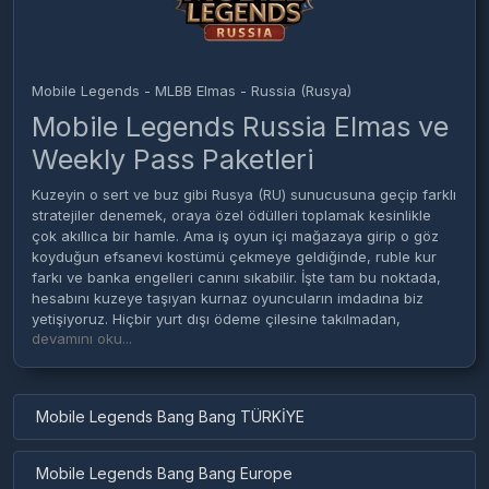
Mobile Legends - MLBB Elmas - Russia (Rusya)
Mobile Legends Russia Elmas ve
Weekly Pass Paketleri
Kuzeyin o sert ve buz gibi Rusya (RU) sunucusuna geçip farklı
stratejiler denemek, oraya özel ödülleri toplamak kesinlikle
çok akıllıca bir hamle. Ama iş oyun içi mağazaya girip o göz
koyduğun efsanevi kostümü çekmeye geldiğinde, ruble kur
farkı ve banka engelleri canını sıkabilir. İşte tam bu noktada,
hesabını kuzeye taşıyan kurnaz oyuncuların imdadına biz
yetişiyoruz. Hiçbir yurt dışı ödeme çilesine takılmadan,
devamını oku...
doğrudan Rusya hesabına
mlbb russia elmas
yüklemek için
şu an en doğru adrestesin. Tabii eğer Rusya sunucusundaki
macerana ara verip Türkiye'deki asıl hesabına bakiye atmak
ya da fiyatlara göz atmak istersen, doğrudan
mlbb elmas
Mobile Legends Bang Bang TÜRKİYE
sayfamıza geçiş yaparak oradaki fırsatları da inceleyebilirsin.
MLBB Russia Oyuncuları En Çok
Mobile Legends Bang Bang Europe