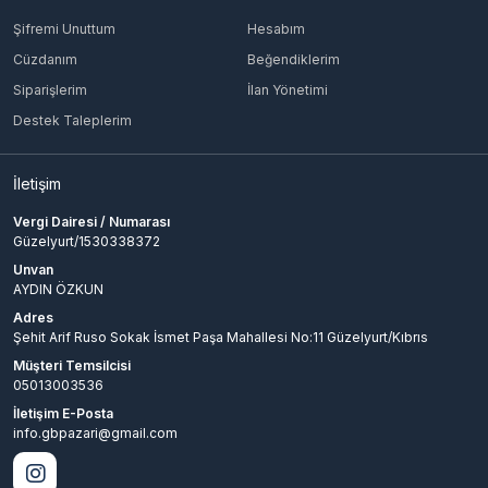
senin oyun içi ID'ne bağlandığı için her iki tarafta da
sorunsuz harcayabilirsin.
Şifremi Unuttum
Hesabım
Cüzdanım
Beğendiklerim
Yükleme yaparken hesabım zarar görür
Siparişlerim
İlan Yönetimi
mü?
Destek Taleplerim
Piyasada ucuza satılan ne idüğü belirsiz çalıntı
elmaslarla bizim işimiz olmaz, ana hesabını tehlikeye
İletişim
atmana da izin vermeyiz. Tüm işlemlerimiz Moonton
onaylıdır ve sitemiz üzerinden sadece ID girilerek
Vergi Dairesi / Numarası
atıldığı için hesabının ban yeme ihtimali sıfırdır.
Güzelyurt/1530338372
Unvan
MLBB Russia Elmasları sadece Rusya
AYDIN ÖZKUN
sunucusunda mı geçerli?
Adres
Şehit Arif Ruso Sokak İsmet Paşa Mahallesi No:11 Güzelyurt/Kıbrıs
Aman diyeyim bunu karıştırma! Bu sayfadaki paketler
Müşteri Temsilcisi
sadece ve sadece Rusya (RU) sunucusunda açılmış
05013003536
hesaplar için özel üretildi. TR veya Avrupa sunucusunda
İletişim E-Posta
oynuyorsan bu elmaslar senin hesabına geçmez, sipariş
info.gbpazari@gmail.com
verirken dikkat et.