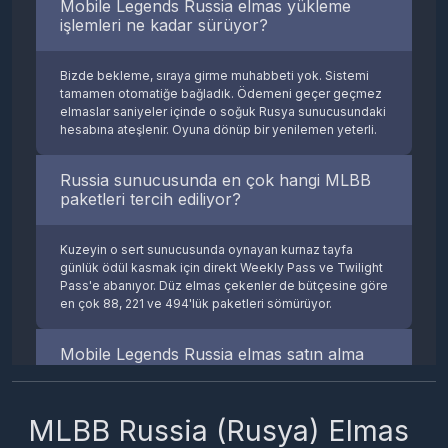
Mobile Legends Russia elmas yükleme
işlemleri ne kadar sürüyor?
Süreç tamamen otomatik ve inanılmaz basit; senden kesinlikle
hesap şifreni veya mail adresini istemiyoruz. Sana en uygun
Rusya elmas paketini seç, ödemeni tamamla ve sipariş
Bizde bekleme, sıraya girme muhabbeti yok. Sistemi
ekranında o uzun Oyuncu ID numaran ile yanındaki kısa
tamamen otomatiğe bağladık. Ödemeni geçer geçmez
Server (Zone) kodunu yaz. İşlemi onayladığın an otomatik
elmaslar saniyeler içinde o soğuk Rusya sunucusundaki
sistemimiz devreye girer ve elmasları saniyeler içinde
hesabına ateşlenir. Oyuna dönüp bir yenilemen yeterli.
doğrudan o uzaklardaki Rusya hesabına ateşler!
Russia sunucusunda en çok hangi MLBB
paketleri tercih ediliyor?
MLBB Elmas Satın Al
Kuzeyin o sert sunucusunda oynayan kurnaz tayfa
günlük ödül kasmak için direkt Weekly Pass ve Twilight
Pass'e abanıyor. Düz elmas çekenler de bütçesine göre
en çok 88, 221 ve 494'lük paketleri sömürüyor.
Mobile Legends Russia elmas satın alma
işlemleri güvenli mi?
MLBB Russia (Rusya) Elmas
Hem de sonuna kadar güvenli. Ödemelerini PayTR'nin
3D Secure güvencesiyle alıyoruz. Kart bilgilerin