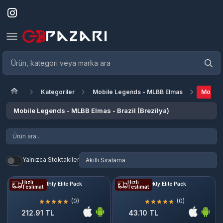
Kategoriler
Mobile Legends - MLBB Elmas
Mobile 
Mobile Legends - MLBB Elmas - Brazil (Brezilya)
Yalnızca Stoktakiler
Hızlı
Hızlı
Monthly Elite Pack
Weekly Elite Pack
Teslimat
Teslimat
(0)
(0)
212.91 TL
43.10 TL