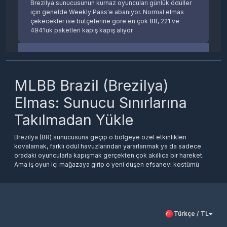
Brezilya sunucusunun kurnaz oyuncuları günlük ödüller
için genelde Weekly Pass'e abanıyor. Normal elmas
çekecekler ise bütçelerine göre en çok 88, 221 ve
494'lük paketleri kapış kapış alıyor.
Mobile Legends Brazil elmas satın alma
işlemleri güvenli mi?
MLBB Brazil (Brezilya)
Kesinlikle için rahat olsun. Ödemeni PayTR
Elmas: Sunucu Sınırlarına
güvencesiyle 3D Secure üzerinden yapıyorsun. Bize
hesap şifreni falan da vermediğin için güvenlik
Takılmadan Yükle
konusunda kafanda en ufak bir soru işareti kalmasın.
Brezilya (BR) sunucusuna geçip o bölgeye özel etkinlikleri
Brazil hesabına elmas yüklemek için şifre
kovalamak, farklı ödül havuzlarından yararlanmak ya da sadece
gerekiyor mu?
oradaki oyuncularla kapışmak gerçekten çok akıllıca bir hareket.
Ama iş oyun içi mağazaya girip o yeni düşen efsanevi kostümü
çekmeye geldiğinde, kendi kredi kartınla işlem yapmaya çalışmak
Yok hayır, asla şifreni istemiyoruz. İşlemi tamamlamak
genelde tam bir eziyete dönüşüyor. Banka komisyonları, döviz
için bize sadece Oyuncu ID numaranı ve yanındaki o
kurları, "ödeme reddedildi" hataları derken o çok istediğin etkinlik
kısa Server kodunu vermen kafi. Zaten şifreni internette
bileti elinden uçup gidiyor. İşte tam bu noktada, Türkiye'den
kimseyle paylaşma.
oynayıp hesabını Brezilya sunucusuna taşıyan kurnaz oyuncuların
Türkçe / TL
imdadına biz yetişiyoruz. Hiçbir yurt dışı engeline veya ödeme