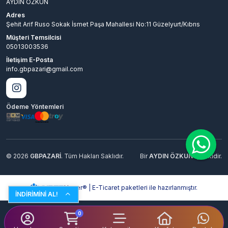
AYDIN ÖZKUN
Brazil hesabına yanlış oyuncu bilgisi
Adres
girilirse ne olur?
Şehit Arif Ruso Sokak İsmet Paşa Mahallesi No:11 Güzelyurt/Kıbrıs
Müşteri Temsilcisi
Sistemimiz otomatik olduğu için ID veya Server kodunu
05013003536
yanlış girersen, elmaslar saniyeler içinde ta
İletişim E-Posta
Brezilya'daki alakasız bir oyuncuya hediye gider. O
info.gbpazari@gmail.com
yüzden ödeme yapmadan önce sayıları mutlaka iki kere
kontrol et.
Ödeme Yöntemleri
© 2026
GBPAZARİ
. Tüm Hakları Saklıdır.
Bir
AYDIN ÖZKUN
İştirakidir.
Hyper® | E-Ticaret paketleri ile hazırlanmıştır.
İNDİRİMİNİ AL!
0