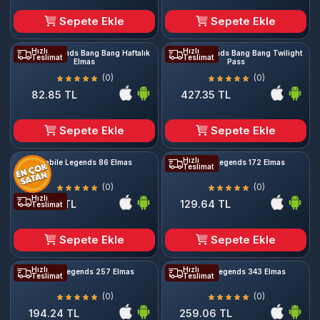
Sepete Ekle
Sepete Ekle
Hızlı
Hızlı
Mobile Legends Bang Bang Haftalık
Mobile Legends Bang Bang Twilight
Teslimat
Teslimat
Elmas
Pass
(0)
(0)
82.85 TL
427.35 TL
Sepete Ekle
Sepete Ekle
Hızlı
Mobile Legends 86 Elmas
Mobile Legends 172 Elmas
Teslimat
(0)
(0)
Hızlı
64.81 TL
129.64 TL
Teslimat
Sepete Ekle
Sepete Ekle
Hızlı
Hızlı
Mobile Legends 257 Elmas
Mobile Legends 343 Elmas
Teslimat
Teslimat
(0)
(0)
194.24 TL
259.06 TL