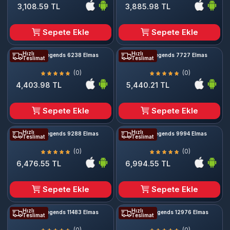
3,108.59 TL
3,885.98 TL
Sepete Ekle
Sepete Ekle
Hızlı
Hızlı
Mobile Legends 6238 Elmas
Mobile Legends 7727 Elmas
Teslimat
Teslimat
(0)
(0)
4,403.98 TL
5,440.21 TL
Sepete Ekle
Sepete Ekle
Hızlı
Hızlı
Mobile Legends 9288 Elmas
Mobile Legends 9994 Elmas
Teslimat
Teslimat
(0)
(0)
6,476.55 TL
6,994.55 TL
Sepete Ekle
Sepete Ekle
Hızlı
Hızlı
Mobile Legends 11483 Elmas
Mobile Legends 12976 Elmas
Teslimat
Teslimat
(0)
(0)