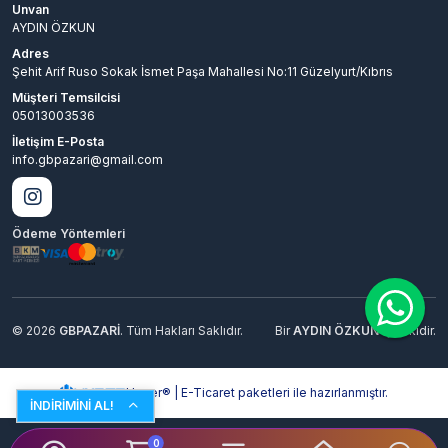
Unvan
AYDIN ÖZKUN
Adres
Şehit Arif Ruso Sokak İsmet Paşa Mahallesi No:11 Güzelyurt/Kıbrıs
Müşteri Temsilcisi
05013003536
İletişim E-Posta
info.gbpazari@gmail.com
Ödeme Yöntemleri
© 2026
GBPAZARİ
. Tüm Hakları Saklıdır.
Bir
AYDIN ÖZKUN
İştirakidir.
Hyper® | E-Ticaret paketleri ile hazırlanmıştır.
İNDİRİMİNİ AL!
0