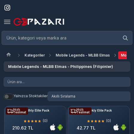
Kategoriler
Mobile Legends - MLBB Elmas
Mobile 
Mobile Legends - MLBB Elmas - Philippines (Filipinler)
Yalnızca Stoktakiler
Hızlı
Hızlı
Monthly Elite Pack
Weekly Elite Pack
Teslimat
Teslimat
(0)
(0)
210.62 TL
42.77 TL