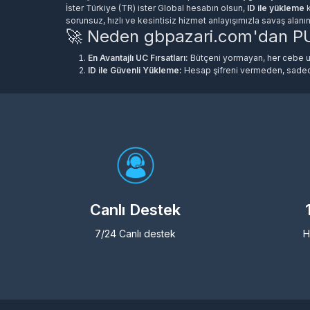
İster Türkiye (TR) ister Global hesabın olsun,
ID ile yükleme
k
⭐ Neden Bizi Tercih
sorunsuz, hızlı ve kesintisiz hizmet anlayışımızla savaş alanı
🚀 Neden gbpazari.com'dan P
Etmelisin?
En Avantajlı UC Fırsatları:
Bütçeni yormayan, her cebe u
En Avantajlı UC Fırsatları:
Bütçeni
ID ile Güvenli Yükleme:
Hesap şifreni vermeden, sadece 
yormayan, piyasadaki en ucuz UC
%100 Sorunsuz & Hızlı Teslimat:
Ödemen onaylandığı an 
paketleri.
7/20 Canlı Destek:
Yaşayabileceğin her türlü sorunda 
ID ile Güvenli Yükleme:
Şifre vermeden,
sadece Oyuncu ID'niz ile saniyeler içinde
Savaş alanında farkını ortaya koymak ve Elite Pass ödülleri
teslimat.
et!
%100 Sorunsuz & Hızlı:
Ödemen
onaylandığı an siparişin otomatik olarak
teslim edilir.
Savaş alanında farkını ortaya koymak için
hemen bütçene uygun paketi seç ve
Canlı Destek
maceraya hız kesmeden devam et!
7/24 Canlı destek
H