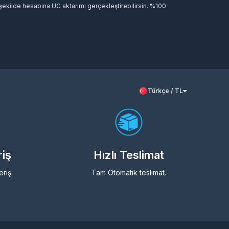
ekilde hesabına UC aktarımı gerçekleştirebilirsin. %100
çene en uygun paketi seç ve maceraya hız kesmeden devam
Türkçe / TL
riş
Hızlı Teslimat
eriş
Tam Otomatik teslimat.