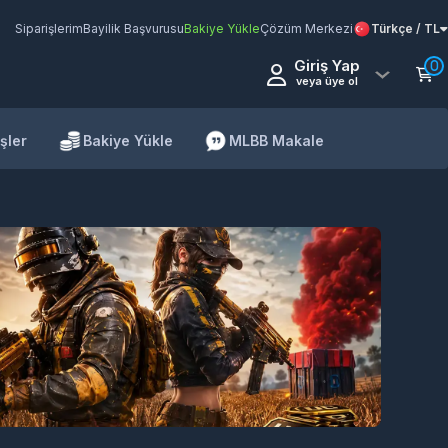
Siparişlerim
Bayilik Başvurusu
Bakiye Yükle
Çözüm Merkezi
Türkçe / TL
Giriş Yap
0
veya üye ol
şler
Bakiye Yükle
MLBB Makale