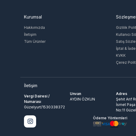
Kurumsal
Sözleşme
Hakkımızda
Gizlilik Poli
İletişim
Kullanıcı S
Tüm Ürünler
Satış Sözl
İptal & İade
KVKK
Çerez Polit
İletişim
Unvan
Adres
Vergi Dairesi /
AYDIN ÖZKUN
Şehit Arif 
Numarası
İsmet Paşa
Güzelyurt/1530338372
No:11 Güzel
Ödeme Yöntemleri