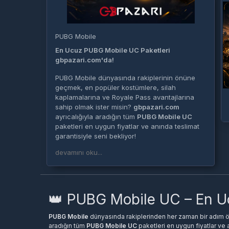
PUBG Mobile
En Ucuz PUBG Mobile UC Paketleri
gbpazari.com'da!
PUBG Mobile dünyasında rakiplerinin önüne
geçmek, en popüler kostümlere, silah
kaplamalarına ve Royale Pass avantajlarına
sahip olmak ister misin?
gbpazari.com
ayrıcalığıyla aradığın tüm
PUBG Mobile UC
paketleri en uygun fiyatlar ve anında teslimat
garantisiyle seni bekliyor!
devamını oku...
Sitemiz üzerinden yapacağın yüklemelerde
hesap şifreni paylaşmana gerek kalmaz.
Oyuncu ID (şifresiz yükleme)
kolaylığı
sayesinde, tamamen güvenli bir şekilde
Türkiye (TR) veya Global hesabına UC aktarımı
👑 PUBG Mobile UC – En Uc
gerçekleştirebilirsin. %100 sorunsuz, hızlı ve
kesintisiz hizmet anlayışımızla savaş alanında
PUBG Mobile
dünyasında rakiplerinden her zaman bir adım ön
her zaman tam teçhizatlı ol!
aradığın tüm
PUBG Mobile UC
paketleri en uygun fiyatlar ve 