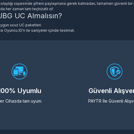
olaylığı sayesinde şifreni paylaşmana gerek kalmadan, tamamen güvenli bir ş
nda her zaman tam teçhizatlı ol!
UBG UC Almalısın?
ygun ucuz UC paketleri.
Oyuncu ID'n ile saniyeler içinde teslimat.
siparişin otomatik olarak işleme alınır.
profesyonel ekibimiz her zaman yanında.
ni kaçırmamak için hemen yukarıdaki
PUBG UC Yükleme
ürünümüze tıkla, büt
100% Uyumlu
Güvenli Alışve
er Cihazda tam uyum.
PAYTR İle Güvenli Alışv