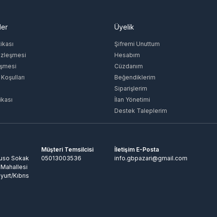
ler
Üyelik
tikası
Şifremi Unuttum
özleşmesi
Hesabım
eşmesi
Cüzdanım
 Koşulları
Beğendiklerim
Siparişlerim
ikası
İlan Yönetimi
Destek Taleplerim
Müşteri Temsilcisi
İletişim E-Posta
Ruso Sokak
05013003536
info.gbpazari@gmail.com
 Mahallesi
yurt/Kıbrıs