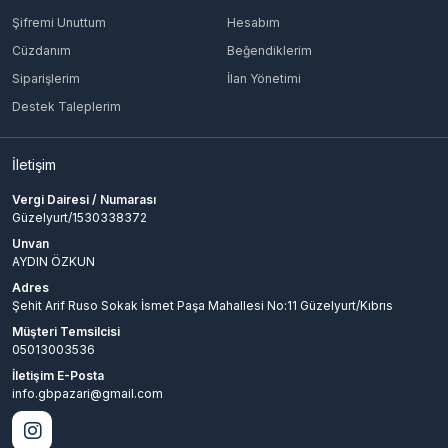
Şifremi Unuttum
Hesabım
Cüzdanım
Beğendiklerim
Siparişlerim
İlan Yönetimi
Destek Taleplerim
İletişim
Vergi Dairesi / Numarası
Güzelyurt/1530338372
Unvan
AYDIN ÖZKUN
Adres
Şehit Arif Ruso Sokak İsmet Paşa Mahallesi No:11 Güzelyurt/Kıbrıs
Müşteri Temsilcisi
05013003536
İletişim E-Posta
info.gbpazari@gmail.com