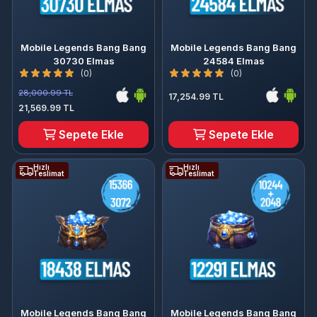
Mobile Legends Bang Bang
Mobile Legends Bang Bang
30730 Elmas
24584 Elmas
(0)
(0)
28,000.99 TL
17,254.99 TL
21,569.99 TL
Sepete Ekle
Sepete Ekle
Hızlı
Hızlı
Teslimat
Teslimat
Mobile Legends Bang Bang
Mobile Legends Bang Bang