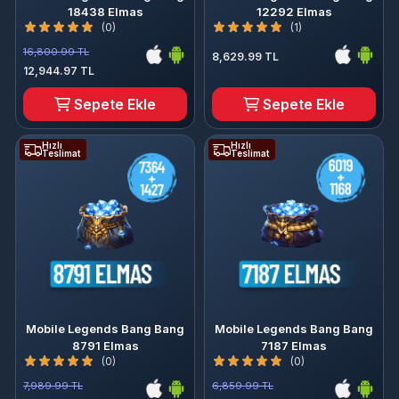
18438 Elmas
12292 Elmas
(0)
(1)
16,800.99 TL
8,629.99 TL
12,944.97 TL
Sepete Ekle
Sepete Ekle
Hızlı
Hızlı
Teslimat
Teslimat
Mobile Legends Bang Bang
Mobile Legends Bang Bang
8791 Elmas
7187 Elmas
(0)
(0)
7,989.99 TL
6,859.99 TL