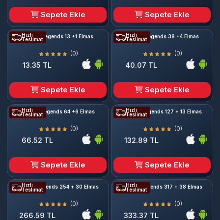
Sepete Ekle
Sepete Ekle
Hızlı
Hızlı
Mobile Legends 13 +1 Elmas
Mobile Legends 38 +4 Elmas
Teslimat
Teslimat
(0)
(0)
13.35 TL
40.07 TL
Sepete Ekle
Sepete Ekle
Hızlı
Hızlı
Mobile Legends 64 +6 Elmas
Mobile Legends 127 + 13 Elmas
Teslimat
Teslimat
(0)
(0)
66.52 TL
132.89 TL
Sepete Ekle
Sepete Ekle
Hızlı
Hızlı
Mobile Legends 254 + 30 Elmas
Mobile Legends 317 + 38 Elmas
Teslimat
Teslimat
(0)
(0)
266.59 TL
333.37 TL