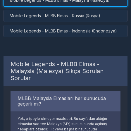
Mobile Legends - MLBB Elmas - Malaysia (Malezya)
doğru girdiğin sürece, saniyeler içinde otomatik sistemimiz
elmasları doğrudan o uzaklardaki Malezya hesabına ateşler.
Mobile Legends - MLBB Elmas - Russia (Rusya)
Mobile Legends - MLBB Elmas - Indonesia (Endonezya)
Mobile Legends - MLBB Elmas -
Malaysia (Malezya) Sıkça Sorulan
Sorular
MLBB Malaysia Elmasları her sunucuda
geçerli mi?
Yok, o iş öyle olmuyor maalesef. Bu sayfadan aldığın
elmaslar sadece Malezya (MY) sunucusunda açılmış
hesaplara özeldir. TR veya başka bir sunucuda