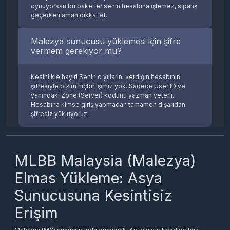
oynuyorsan bu paketler senin hesabına işlemez, sipariş
geçerken aman dikkat et.
Malezya sunucusu yüklemesi için şifre
vermem gerekiyor mu?
Kesinlikle hayır! Senin o yıllarını verdiğin hesabının
şifresiyle bizim hiçbir işimiz yok. Sadece User ID ve
yanındaki Zone (Server) kodunu yazman yeterli.
Hesabına kimse giriş yapmadan tamamen dışarıdan
şifresiz yüklüyoruz.
Elmaslar ne kadar sürede hesabıma
geçer?
MLBB Malaysia (Malezya)
Elmas Yükleme: Asya
Bizde sistemi tamamen otomatiğe bağladık, manuel
işlem bekleme derdi yok. Ödemeni geçtiğin an robot
Sunucusuna Kesintisiz
devreye girer ve elmaslar saniyeler içinde Malezya'daki
hesabına ateşlenir. Oyuna dönüp bi' yenilemen yeterli.
Erişim
Weekly Diamond Pass (Haftalık Elmas