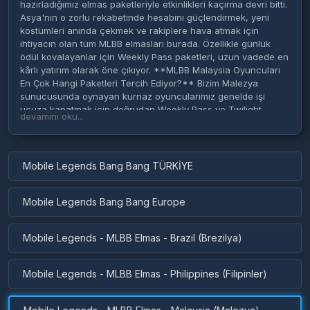
hazırladığımız elmas paketleriyle etkinlikleri kaçırma devri bitti.
Asya'nın o zorlu rekabetinde hesabını güçlendirmek, yeni
kostümleri anında çekmek ve rakiplere hava atmak için
ihtiyacın olan tüm MLBB elmasları burada. Özellikle günlük
ödül kovalayanlar için Weekly Pass paketleri, uzun vadede en
kârlı yatırım olarak öne çıkıyor. **MLBB Malaysia Oyuncuları
En Çok Hangi Paketleri Tercih Ediyor?** Bizim Malezya
sunucusunda oynayan kurnaz oyuncularımız genelde işi
ucuza kapatmak için doğrudan Weekly Pass ve Twilight
devamını oku...
Pass'e abanıyor. Ama yeni bir Collector kostümü veya
efsanevi bir çark etkinliği mağazaya düştüğünde, o çarkı
garanti döndürmek isteyenler direkt 494, 1041 ve üzeri o baba
elmas paketlerini kapış kapış alıyor. **Mobile Legends
Mobile Legends Bang Bang TÜRKİYE
Malaysia Elmasları Ne İçin Kullanılır?** Kimse lobide düz
veaysıfır kostümle durmayı sevmiyor! Bu elmasları doğrudan
Epic skinler, Collector kostümler, havalı üs dönüş efektleri,
Mobile Legends Bang Bang Europe
Lucky Draw çarkları ve her ay yenilenen o bol ödüllü Starlight
üyelikleri için harcayabilirsin. Süreli etkinlikler bitmeden o çok
Mobile Legends - MLBB Elmas - Brazil (Brezilya)
istediğin kostümü kapmak için elmas bakiyeni her zaman
hazır tutmanda fayda var. **Mobile Legends Malaysia Elmas
Satın Alma Nasıl Yapılır?** İşlem çok basit, şifreni falan
Mobile Legends - MLBB Elmas - Philippines (Filipinler)
kesinlikle istemiyoruz. Sana uygun elmas paketini seçip
ödemeni tamamlaman yeterli. Sipariş sırasında oyundaki o
uzun Oyuncu ID'ni ve yanındaki kısa Server (Zone) kodunu