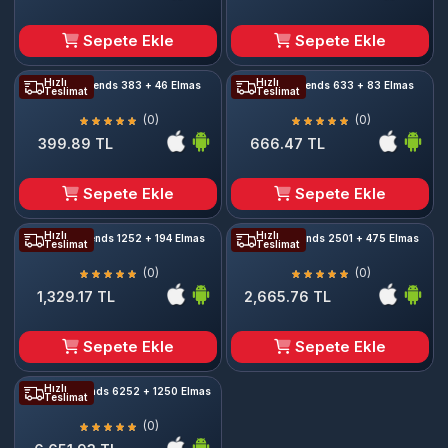
Sepete Ekle
Sepete Ekle
Hızlı
Hızlı
Mobile Legends 383 + 46 Elmas
Mobile Legends 633 + 83 Elmas
Teslimat
Teslimat
(0)
(0)
399.89 TL
666.47 TL
Sepete Ekle
Sepete Ekle
Hızlı
Hızlı
Mobile Legends 1252 + 194 Elmas
Mobile Legends 2501 + 475 Elmas
Teslimat
Teslimat
(0)
(0)
1,329.17 TL
2,665.76 TL
Sepete Ekle
Sepete Ekle
Hızlı
Mobile Legends 6252 + 1250 Elmas
Teslimat
(0)