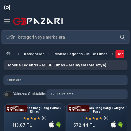
Kategoriler
Mobile Legends - MLBB Elmas
Mobile
Mobile Legends - MLBB Elmas - Malaysia (Malezya)
Yalnızca Stoktakiler
Hızlı
Hızlı
Mobile Legends Bang Bang Haftalık
Mobile Legends Bang Bang Twilight
Teslimat
Teslimat
Elmas
Pass
(0)
(0)
113.87 TL
572.44 TL