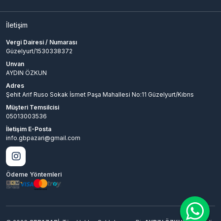
Mobile Legends Malaysia elmas yükleme
işlemleri mobil uyumlu mu?
İletişim
Elbette! Cihazının markası veya modeli hiç fark etmez.
Vergi Dairesi / Numarası
İster iPhone kullan ister Android, bizim yüklediğimiz
Güzelyurt/1530338372
elmaslar doğrudan oyun içi ID'ne bağlandığı için her iki
Unvan
platformda da tıkır tıkır harcayabilirsin.
AYDIN ÖZKUN
Adres
Malaysia sunucusunda etkinlik
Şehit Arif Ruso Sokak İsmet Paşa Mahallesi No:11 Güzelyurt/Kıbrıs
dönemlerinde hangi paketler daha fazla
Müşteri Temsilcisi
tercih ediliyor?
05013003536
İletişim E-Posta
Mağazaya o efsanevi kostümlerden biri düştüğünde
info.gbpazari@gmail.com
işler tamamen değişiyor. Çarkı garanti döndürüp o
kostümü almak isteyenler riske girmemek için direkt
309, 494 ve 1041 gibi büyük ve baba paketlere hücum
ediyor.
Ödeme Yöntemleri
Mobile Legends Malaysia elmas satın alma
işlemleri üyelik gerektiriyor mu?