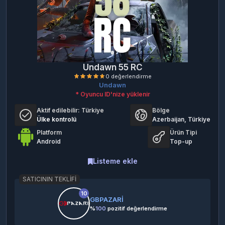
Undawn 55 RC
Undawn
* Oyuncu ID'nize yüklenir
Aktif edilebilir:
Türkiye
Bölge
Ülke kontrolü
Azerbaijan, Türkiye
Platform
Ürün Tipi
Android
Top-up
0 değerlendirme
Listeme ekle
SATICININ TEKLIFI
10
GBPAZARİ
%
100
pozitif değerlendirme