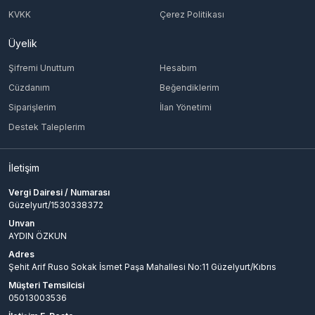
KVKK
Çerez Politikası
Üyelik
Şifremi Unuttum
Hesabım
Cüzdanım
Beğendiklerim
Siparişlerim
İlan Yönetimi
Destek Taleplerim
İletişim
Vergi Dairesi / Numarası
Güzelyurt/1530338372
Unvan
AYDIN ÖZKUN
Adres
Şehit Arif Ruso Sokak İsmet Paşa Mahallesi No:11 Güzelyurt/Kıbrıs
Müşteri Temsilcisi
05013003536