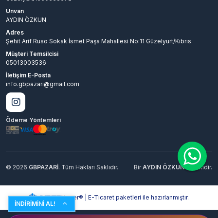
Unvan
AYDIN ÖZKUN
Adres
Şehit Arif Ruso Sokak İsmet Paşa Mahallesi No:11 Güzelyurt/Kıbrıs
Müşteri Temsilcisi
05013003536
İletişim E-Posta
info.gbpazari@gmail.com
Ödeme Yöntemleri
© 2026
GBPAZARİ
. Tüm Hakları Saklıdır.
Bir
AYDIN ÖZKUN
İştirakidir.
Hyper® | E-Ticaret paketleri ile hazırlanmıştır.
İNDİRİMİNİ AL!