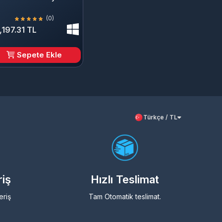
(0)
,197.31 TL
Sepete Ekle
Türkçe / TL
riş
Hızlı Teslimat
eriş
Tam Otomatik teslimat.