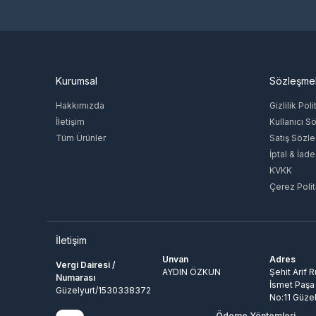
Kurumsal
Sözleşme
Hakkımızda
Gizlilik Poli
İletişim
Kullanıcı S
Tüm Ürünler
Satış Sözl
İptal & İade
KVKK
Çerez Polit
İletişim
Unvan
Adres
Vergi Dairesi /
AYDIN ÖZKUN
Şehit Arif 
Numarası
İsmet Paşa
Güzelyurt/1530338372
No:11 Güzel
Ödeme Yöntemleri