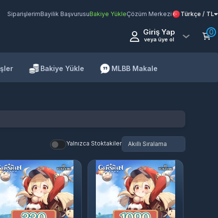
Siparişlerim
Bayilik Başvurusu
Bakiye Yükle
Çözüm Merkezi
Türkçe / TL
Giriş Yap
0
veya üye ol
şler
Bakiye Yükle
MLBB Makale
Yalnızca Stoktakiler