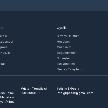
ler
Üyelik
tikası
Şifremi Unuttum
özleşmesi
Hesabım
eşmesi
Cüzdanım
 Koşulları
Beğendiklerim
Siparişlerim
ikası
İlan Yönetimi
Destek Taleplerim
Müşteri Temsilcisi
İletişim E-Posta
Ruso Sokak
05013003536
info.gbpazari@gmail.com
 Mahallesi
yurt/Kıbrıs