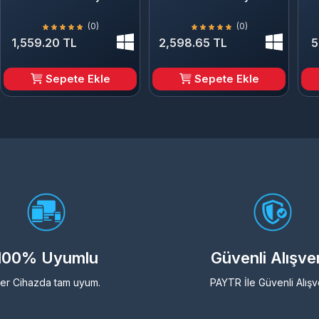
(0)
(0)
1,559.20 TL
2,598.65 TL
5
Sepete Ekle
Sepete Ekle
100% Uyumlu
Güvenli Alışve
er Cihazda tam uyum.
PAYTR İle Güvenli Alışv