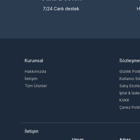
7/24 Canlı destek
H
Kurumsal
Sözleşme
Hakkımızda
Gizlilik Poli
İletişim
Kullanıcı S
Tüm Ürünler
Satış Sözl
İptal & İade
KVKK
Çerez Polit
İletişim
Unvan
Adres