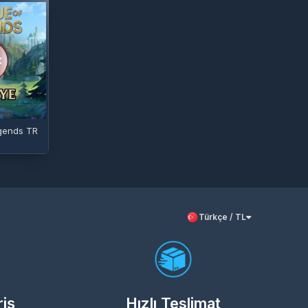
gends TR
Türkçe / TL
riş
Hızlı Teslimat