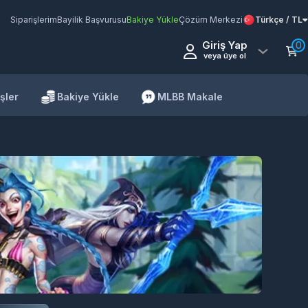
Siparişlerim
Bayilik Başvurusu
Bakiye Yükle
Çözüm Merkezi
Türkçe / TL
Giriş Yap
0
veya üye ol
şler
Bakiye Yükle
MLBB Makale