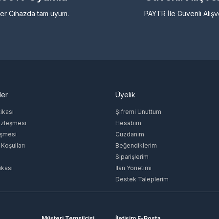
er Cihazda tam uyum.
PAYTR İle Güvenli Alışv
ler
Üyelik
tikası
Şifremi Unuttum
özleşmesi
Hesabım
eşmesi
Cüzdanım
 Koşulları
Beğendiklerim
Siparişlerim
ikası
İlan Yönetimi
Destek Taleplerim
Müşteri Temsilcisi
İletişim E-Posta