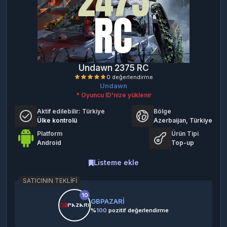
Undawn 2375 RC
Undawn
* Oyuncu ID'nize yüklenir
Aktif edilebilir:
Türkiye
Bölge
Ülke kontrolü
Azerbaijan, Türkiye
Platform
Ürün Tipi
Android
Top-up
0 değerlendirme
Listeme ekle
SATICININ TEKLIFI
10
GBPAZARİ
%
100
pozitif değerlendirme