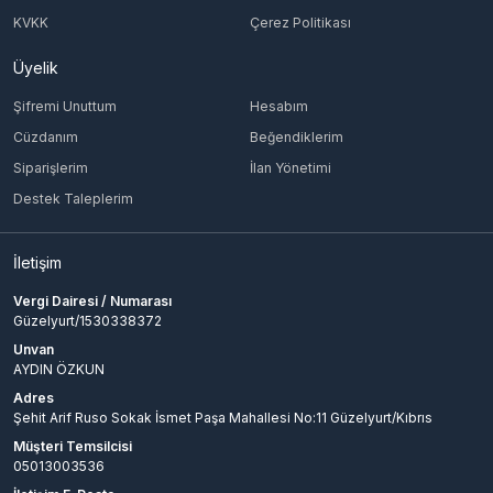
KVKK
Çerez Politikası
Üyelik
Şifremi Unuttum
Hesabım
Cüzdanım
Beğendiklerim
Siparişlerim
İlan Yönetimi
Destek Taleplerim
İletişim
Vergi Dairesi / Numarası
Güzelyurt/1530338372
Unvan
AYDIN ÖZKUN
Adres
Şehit Arif Ruso Sokak İsmet Paşa Mahallesi No:11 Güzelyurt/Kıbrıs
Müşteri Temsilcisi
05013003536