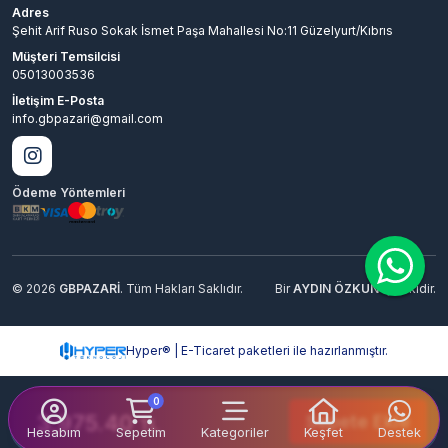
Adres
Şehit Arif Ruso Sokak İsmet Paşa Mahallesi No:11 Güzelyurt/Kıbrıs
Müşteri Temsilcisi
05013003536
İletişim E-Posta
info.gbpazari@gmail.com
Ödeme Yöntemleri
© 2026
GBPAZARİ
. Tüm Hakları Saklıdır.
Bir
AYDIN ÖZKUN
İştirakidir.
Hyper® | E-Ticaret paketleri ile hazırlanmıştır.
0
3,975.40
Sepete Ekle
TL
Hesabım
Sepetim
Kategoriler
Keşfet
Destek