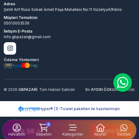
Adres
Şehit Arif Ruso Sokak İsmet Paşa Mahallesi No:11 Güzelyurt/Kıbrıs
Müşteri Temsilcisi
05013003536
İletişim E-Posta
info.gbpazari@gmail.com
Ödeme Yöntemleri
© 2026
GBPAZARİ
. Tüm Hakları Saklıdır.
Bir
AYDIN ÖZKUN
İştirakidir.
Hyper® | E-Ticaret paketleri ile hazırlanmıştır.
0
369.58
Sepete Ekle
TL
Hesabım
Sepetim
Kategoriler
Keşfet
Destek