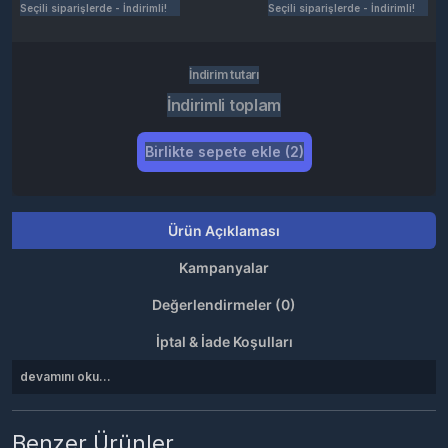
Seçili siparişlerde - İndirimli!
Seçili siparişlerde - İndirimli!
İndirim tutarı
İndirimli toplam
Birlikte sepete ekle (2)
Ürün Açıklaması
Kampanyalar
Değerlendirmeler (0)
İptal & İade Koşulları
devamını oku...
Benzer Ürünler