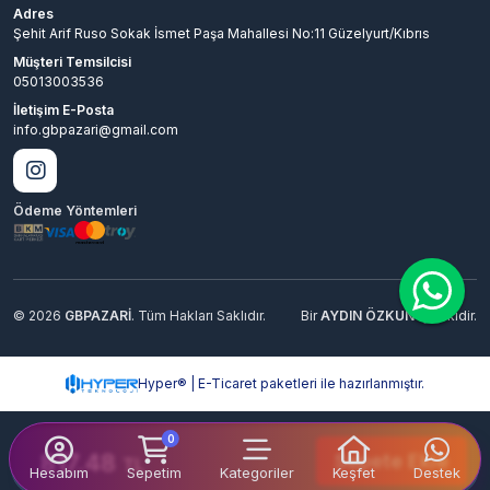
Adres
Şehit Arif Ruso Sokak İsmet Paşa Mahallesi No:11 Güzelyurt/Kıbrıs
Müşteri Temsilcisi
05013003536
İletişim E-Posta
info.gbpazari@gmail.com
Ödeme Yöntemleri
© 2026
GBPAZARİ
. Tüm Hakları Saklıdır.
Bir
AYDIN ÖZKUN
İştirakidir.
Hyper® | E-Ticaret paketleri ile hazırlanmıştır.
0
817.48
Sepete Ekle
TL
Hesabım
Sepetim
Kategoriler
Keşfet
Destek