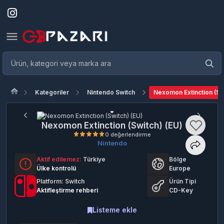
Kategoriler
Nintendo Switch
Nexomon Extinction (Sw
Nexomon Extinction (Switch) (EU)
Nintendo
Aktif edilemez:
Türkiye
Bölge
0 değerlendirme
Ülke kontrolü
Europe
Platform: Switch
Ürün Tipi
Aktifleştirme rehberi
CD-Key
Listeme ekle