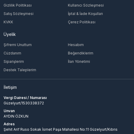
Gizlilik Politikası
Kullanıcı Sözleşmesi
Satış Sözleşmesi
İptal & İade Koşulları
KVKK
Çerez Politikası
Üyelik
Şifremi Unuttum
Hesabım
Cüzdanım
Beğendiklerim
Siparişlerim
İlan Yönetimi
Destek Taleplerim
İletişim
Vergi Dairesi / Numarası
Güzelyurt/1530338372
Unvan
AYDIN ÖZKUN
Adres
Şehit Arif Ruso Sokak İsmet Paşa Mahallesi No:11 Güzelyurt/Kıbrıs