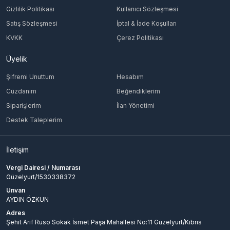
Gizlilik Politikası
Kullanıcı Sözleşmesi
Satış Sözleşmesi
İptal & İade Koşulları
KVKK
Çerez Politikası
Üyelik
Şifremi Unuttum
Hesabım
Cüzdanım
Beğendiklerim
Siparişlerim
İlan Yönetimi
Destek Taleplerim
İletişim
Vergi Dairesi / Numarası
Güzelyurt/1530338372
Unvan
AYDIN ÖZKUN
Adres
Şehit Arif Ruso Sokak İsmet Paşa Mahallesi No:11 Güzelyurt/Kıbrıs