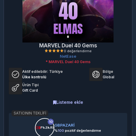
MARVEL Duel 40 Gems
NetEase
* MARVEL Duel 40 Gems
Aktif edilebilir:
Türkiye
Bölge
Ülke kontrolü
Global
Ürün Tipi
Gift Card
0 değerlendirme
Listeme ekle
SATICININ TEKLIFI
10
GBPAZARİ
%
100
pozitif değerlendirme