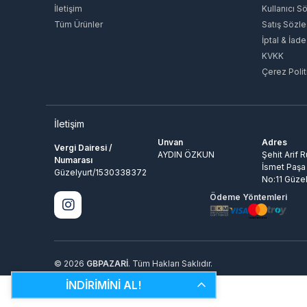
İletişim
Kullanıcı S
Tüm Ürünler
Satış Sözl
İptal & İade
KVKK
Çerez Polit
İletişim
Unvan
Adres
Vergi Dairesi /
AYDIN ÖZKUN
Şehit Arif 
Numarası
İsmet Paşa
Güzelyurt/1530338372
No:11 Güzel
Ödeme Yöntemleri
© 2026
GBPAZARİ
. Tüm Hakları Saklıdır.
İNDİRİMİNİ AL!