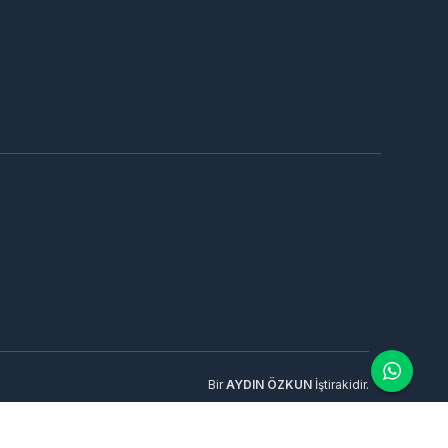
Bir
AYDIN ÖZKUN
İştirakidir.