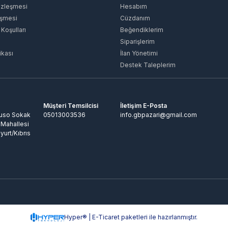
özleşmesi
Hesabım
eşmesi
Cüzdanım
 Koşulları
Beğendiklerim
Siparişlerim
ikası
İlan Yönetimi
Destek Taleplerim
Müşteri Temsilcisi
İletişim E-Posta
Ruso Sokak
05013003536
info.gbpazari@gmail.com
 Mahallesi
yurt/Kıbrıs
Hyper® | E-Ticaret paketleri ile hazırlanmıştır.