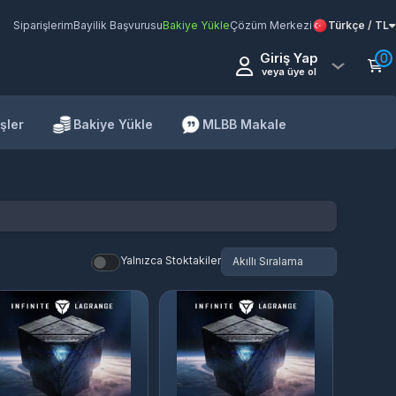
Siparişlerim
Bayilik Başvurusu
Bakiye Yükle
Çözüm Merkezi
Türkçe / TL
Giriş Yap
0
veya üye ol
şler
Bakiye Yükle
MLBB Makale
Yalnızca Stoktakiler