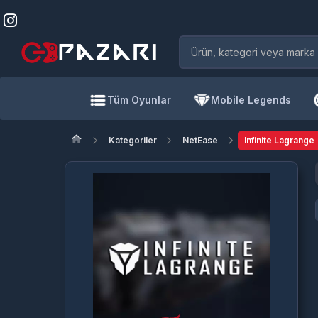
Tüm Oyunlar
Mobile Legends
Kategoriler
NetEase
Infinite Lagrange