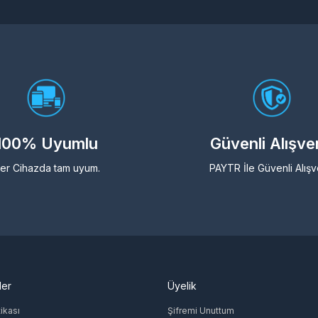
100% Uyumlu
Güvenli Alışve
er Cihazda tam uyum.
PAYTR İle Güvenli Alışv
ler
Üyelik
tikası
Şifremi Unuttum