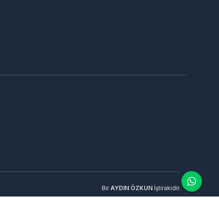
Bir
AYDIN ÖZKUN
İştirakidir.