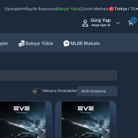
Siparişlerim
Bayilik Başvurusu
Bakiye Yükle
Çözüm Merkezi
Türkçe / TL
Giriş Yap
0
veya üye ol
şler
Bakiye Yükle
MLBB Makale
Yalnızca Stoktakiler