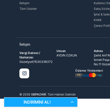
İletişim
Kullanıcı S
Tüm Ürünler
Satış Sözl
İptal & İade
KVKK
Çerez Polit
İletişim
Unvan
Adres
Vergi Dairesi /
AYDIN ÖZKUN
Şehit Arif 
Numarası
İsmet Paşa
Güzelyurt/1530338372
No:11 Güzel
Ödeme Yöntemleri
© 2026
GBPAZARİ
. Tüm Hakları Saklıdır.
İNDİRİMİNİ AL!