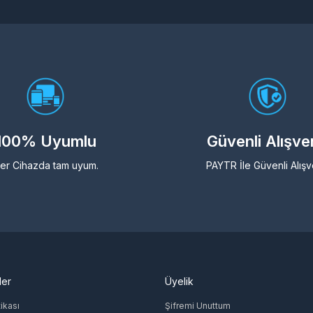
100% Uyumlu
Güvenli Alışve
er Cihazda tam uyum.
PAYTR İle Güvenli Alışv
ler
Üyelik
tikası
Şifremi Unuttum