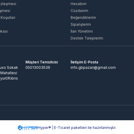
özleşmesi
Hesabım
eşmesi
Cüzdanım
 Koşulları
Beğendiklerim
Siparişlerim
ikası
İlan Yönetimi
Destek Taleplerim
Müşteri Temsilcisi
İletişim E-Posta
Ruso Sokak
05013003536
info.gbpazari@gmail.com
 Mahallesi
yurt/Kıbrıs
Hyper® | E-Ticaret paketleri ile hazırlanmıştır.