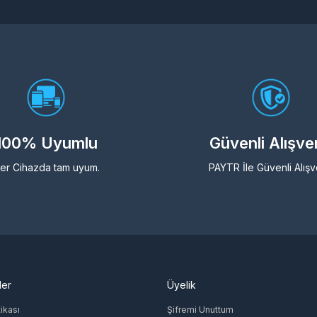
100% Uyumlu
Güvenli Alışve
er Cihazda tam uyum.
PAYTR İle Güvenli Alışv
ler
Üyelik
tikası
Şifremi Unuttum