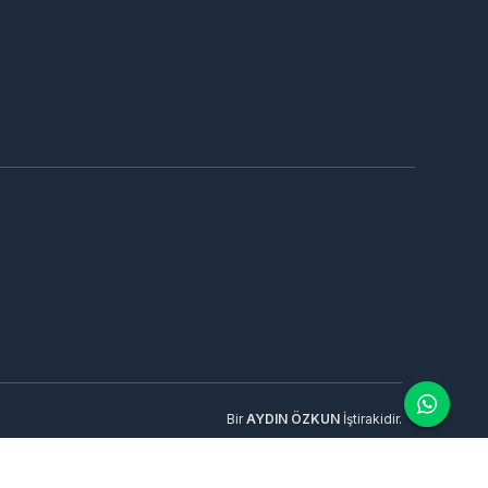
Bir
AYDIN ÖZKUN
İştirakidir.