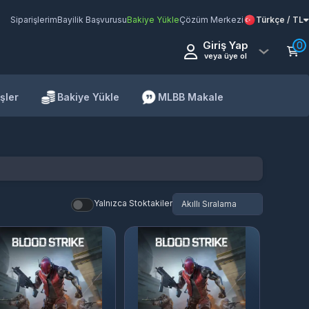
Siparişlerim
Bayilik Başvurusu
Bakiye Yükle
Çözüm Merkezi
Türkçe / TL
Giriş Yap
0
veya üye ol
şler
Bakiye Yükle
MLBB Makale
Yalnızca Stoktakiler