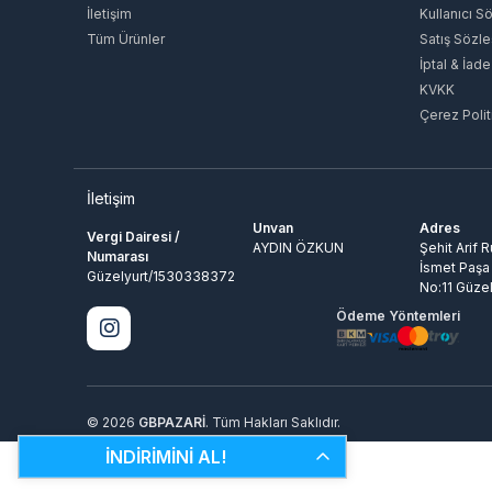
İletişim
Kullanıcı S
Tüm Ürünler
Satış Sözl
İptal & İade
KVKK
Çerez Polit
İletişim
Unvan
Adres
Vergi Dairesi /
AYDIN ÖZKUN
Şehit Arif 
Numarası
İsmet Paşa
Güzelyurt/1530338372
No:11 Güzel
Ödeme Yöntemleri
© 2026
GBPAZARİ
. Tüm Hakları Saklıdır.
İNDİRİMİNİ AL!