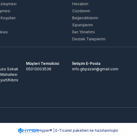
özleşmesi
Hesabım
eşmesi
Cüzdanım
 Koşulları
Beğendiklerim
Siparişlerim
ikası
İlan Yönetimi
Destek Taleplerim
Müşteri Temsilcisi
İletişim E-Posta
Ruso Sokak
05013003536
info.gbpazari@gmail.com
 Mahallesi
yurt/Kıbrıs
Hyper® | E-Ticaret paketleri ile hazırlanmıştır.