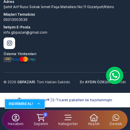
Adres
Şehit Arif Ruso Sokak İsmet Paşa Mahallesi No:11 Güzelyurt/Kıbrıs
Müşteri Temsilcisi
05013003536
İletişim E-Posta
info.gbpazari@gmail.com
Ödeme Yöntemleri
© 2026
GBPAZARİ
. Tüm Hakları Saklıdır.
Bir
AYDIN ÖZKUN
İştirakidir.
Hyper® | E-Ticaret paketleri ile hazırlanmıştır.
İNDİRİMİNİ AL!
0
Hesabım
Sepetim
Kategoriler
Keşfet
Destek