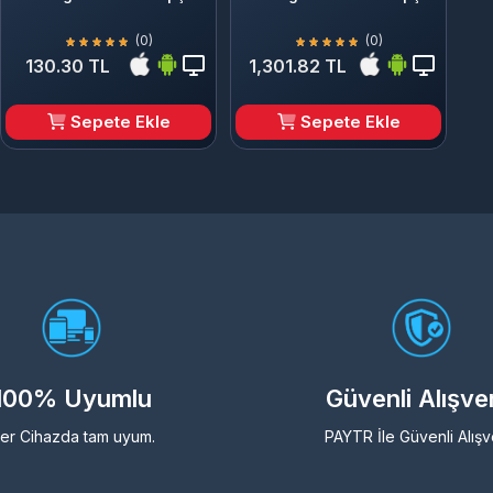
(0)
(0)
130.30 TL
1,301.82 TL
Sepete Ekle
Sepete Ekle
100% Uyumlu
Güvenli Alışve
er Cihazda tam uyum.
PAYTR İle Güvenli Alışv