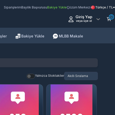
Siparişlerim
Bayilik Başvurusu
Bakiye Yükle
Çözüm Merkezi
Türkçe / TL
Giriş Yap
0
veya üye ol
şler
Bakiye Yükle
MLBB Makale
Yalnızca Stoktakiler