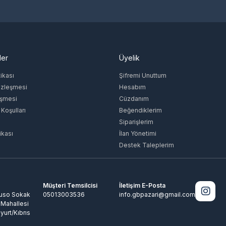
ler
Üyelik
tikası
Şifremi Unuttum
özleşmesi
Hesabım
eşmesi
Cüzdanım
 Koşulları
Beğendiklerim
Siparişlerim
ikası
İlan Yönetimi
Destek Taleplerim
Müşteri Temsilcisi
İletişim E-Posta
Ruso Sokak
05013003536
info.gbpazari@gmail.com
 Mahallesi
yurt/Kıbrıs