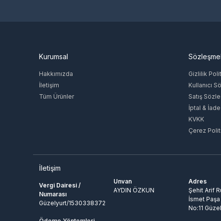
Kurumsal
Sözleşme
Hakkımızda
Gizlilik Poli
İletişim
Kullanıcı S
Tüm Ürünler
Satış Sözl
İptal & İade
KVKK
Çerez Polit
İletişim
Unvan
Adres
Vergi Dairesi /
AYDIN ÖZKUN
Şehit Arif 
Numarası
İsmet Paşa
Güzelyurt/1530338372
No:11 Güzel
Ödeme Yöntemleri