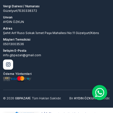
Vergi Dairesi / Numarası
Güzelyurt/1530338372
Unvan
AYDIN ÖZKUN
Adres
Şehit Arif Ruso Sokak İsmet Paşa Mahallesi No:11 Güzelyurt/Kıbrıs
Müşteri Temsilcisi
05013003536
İletişim E-Posta
info.gbpazari@gmail.com
Ödeme Yöntemleri
© 2026
GBPAZARİ
. Tüm Hakları Saklıdır.
Bir
AYDIN ÖZKUN
İştirakidir.