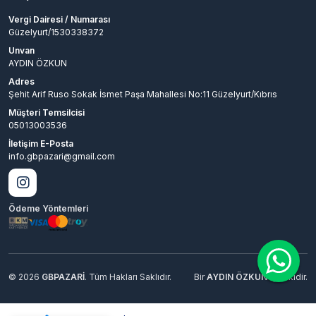
Vergi Dairesi / Numarası
Güzelyurt/1530338372
Unvan
AYDIN ÖZKUN
Adres
Şehit Arif Ruso Sokak İsmet Paşa Mahallesi No:11 Güzelyurt/Kıbrıs
Müşteri Temsilcisi
05013003536
İletişim E-Posta
info.gbpazari@gmail.com
Ödeme Yöntemleri
© 2026
GBPAZARİ
. Tüm Hakları Saklıdır.
Bir
AYDIN ÖZKUN
İştirakidir.