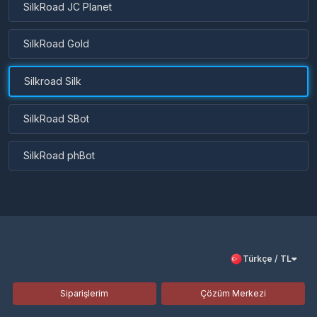
SilkRoad JC Planet
SilkRoad Gold
Silkroad Silk
SilkRoad SBot
SilkRoad phBot
Türkçe / TL
Siparişlerim
Çözüm Merkezi