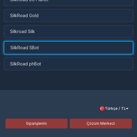
SilkRoad Gold
Silkroad Silk
SilkRoad SBot
SilkRoad phBot
Türkçe / TL
Siparişlerim
Çözüm Merkezi