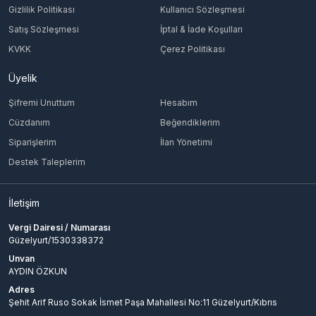
Gizlilik Politikası
Kullanıcı Sözleşmesi
Satış Sözleşmesi
İptal & İade Koşulları
KVKK
Çerez Politikası
Üyelik
Şifremi Unuttum
Hesabım
Cüzdanım
Beğendiklerim
Siparişlerim
İlan Yönetimi
Destek Taleplerim
İletişim
Vergi Dairesi / Numarası
Güzelyurt/1530338372
Unvan
AYDIN ÖZKUN
Adres
Şehit Arif Ruso Sokak İsmet Paşa Mahallesi No:11 Güzelyurt/Kıbrıs