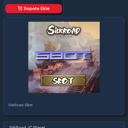
Sepete Ekle
SilkRoad SBot
SilkRoad JC Planet