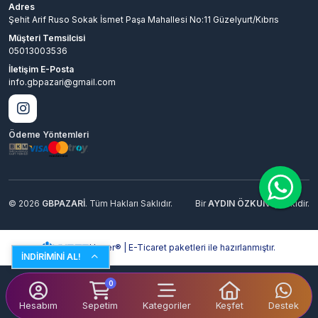
Adres
Şehit Arif Ruso Sokak İsmet Paşa Mahallesi No:11 Güzelyurt/Kıbrıs
Müşteri Temsilcisi
05013003536
İletişim E-Posta
info.gbpazari@gmail.com
Ödeme Yöntemleri
© 2026
GBPAZARİ
. Tüm Hakları Saklıdır.
Bir
AYDIN ÖZKUN
İştirakidir.
Hyper® | E-Ticaret paketleri ile hazırlanmıştır.
İNDİRİMİNİ AL!
0
Hesabım
Sepetim
Kategoriler
Keşfet
Destek