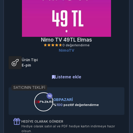
Nimo TV 49TL Elmas
NimoTV
Ürün Tipi
E-pin
Listeme ekle
SATICININ TEKLIFI
0 değerlendirme
10
GBPAZARİ
%
100
pozitif değerlendirme
HEDIYE OLARAK GÖNDER
Hediye olarak satın al ve PDF hediye kartın indirmeye hazır
olsun.