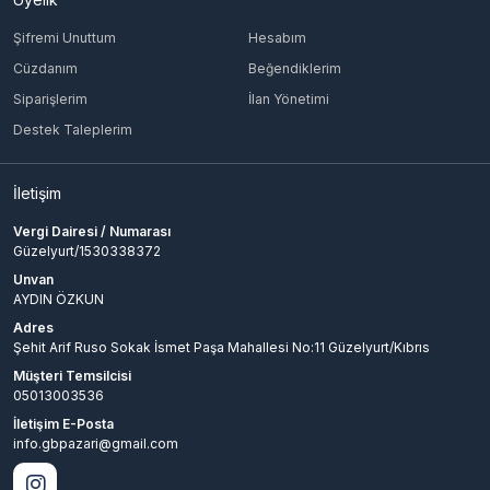
Şifremi Unuttum
Hesabım
Cüzdanım
Beğendiklerim
Siparişlerim
İlan Yönetimi
Destek Taleplerim
İletişim
Vergi Dairesi / Numarası
Güzelyurt/1530338372
Unvan
AYDIN ÖZKUN
Adres
Şehit Arif Ruso Sokak İsmet Paşa Mahallesi No:11 Güzelyurt/Kıbrıs
Müşteri Temsilcisi
05013003536
İletişim E-Posta
info.gbpazari@gmail.com