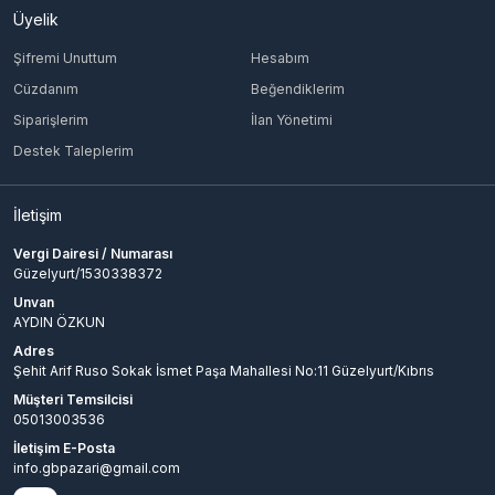
Üyelik
Şifremi Unuttum
Hesabım
Cüzdanım
Beğendiklerim
Siparişlerim
İlan Yönetimi
Destek Taleplerim
İletişim
Vergi Dairesi / Numarası
Güzelyurt/1530338372
Unvan
AYDIN ÖZKUN
Adres
Şehit Arif Ruso Sokak İsmet Paşa Mahallesi No:11 Güzelyurt/Kıbrıs
Müşteri Temsilcisi
05013003536
İletişim E-Posta
info.gbpazari@gmail.com