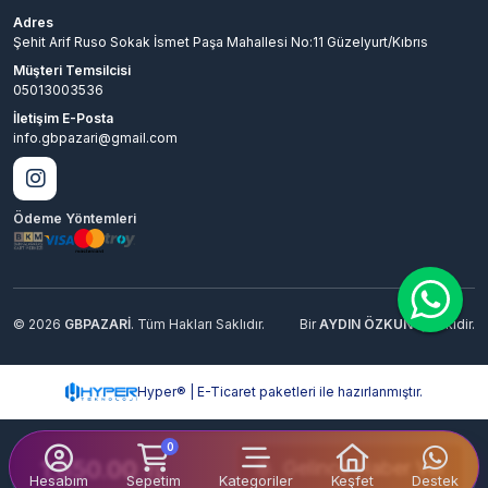
Adres
Şehit Arif Ruso Sokak İsmet Paşa Mahallesi No:11 Güzelyurt/Kıbrıs
Müşteri Temsilcisi
05013003536
İletişim E-Posta
info.gbpazari@gmail.com
Ödeme Yöntemleri
© 2026
GBPAZARİ
. Tüm Hakları Saklıdır.
Bir
AYDIN ÖZKUN
İştirakidir.
Hyper® | E-Ticaret paketleri ile hazırlanmıştır.
0
1,650.00
Gelince Haber Ver
TL
Hesabım
Sepetim
Kategoriler
Keşfet
Destek