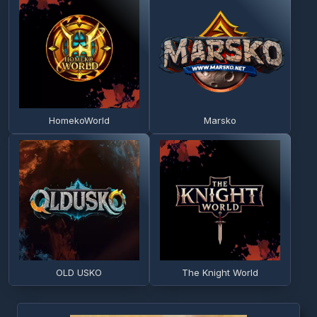
HomekoWorld
Marsko
OLD USKO
The Knight World