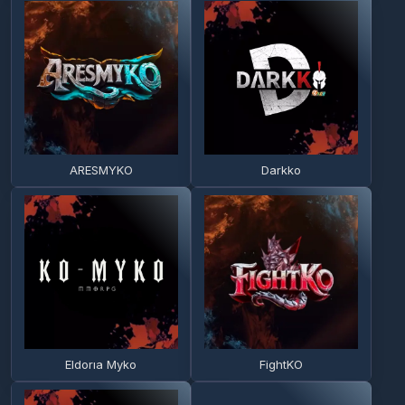
ARESMYKO
Darkko
Eldorıa Myko
FightKO