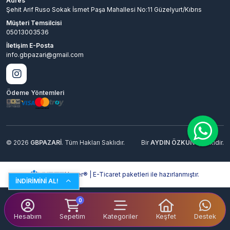
Adres
Şehit Arif Ruso Sokak İsmet Paşa Mahallesi No:11 Güzelyurt/Kıbrıs
Müşteri Temsilcisi
05013003536
İletişim E-Posta
info.gbpazari@gmail.com
Ödeme Yöntemleri
© 2026
GBPAZARİ
. Tüm Hakları Saklıdır.
Bir
AYDIN ÖZKUN
İştirakidir.
Hyper® | E-Ticaret paketleri ile hazırlanmıştır.
İNDİRİMİNİ AL!
0
Hesabım
Sepetim
Kategoriler
Keşfet
Destek