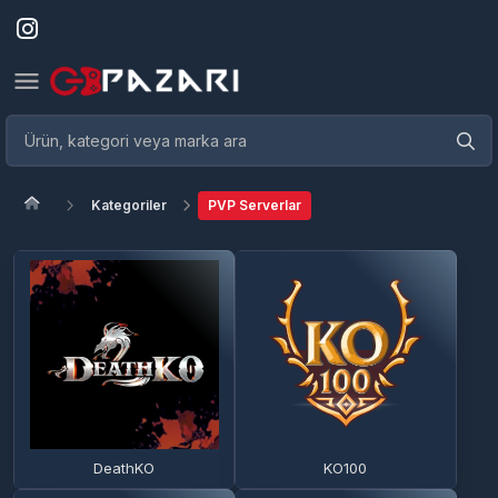
Kategoriler
PVP Serverlar
DeathKO
KO100