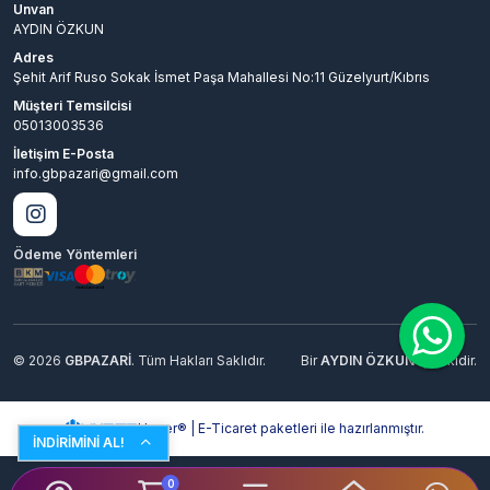
Unvan
AYDIN ÖZKUN
Adres
Şehit Arif Ruso Sokak İsmet Paşa Mahallesi No:11 Güzelyurt/Kıbrıs
Müşteri Temsilcisi
05013003536
İletişim E-Posta
info.gbpazari@gmail.com
Ödeme Yöntemleri
© 2026
GBPAZARİ
. Tüm Hakları Saklıdır.
Bir
AYDIN ÖZKUN
İştirakidir.
Hyper® | E-Ticaret paketleri ile hazırlanmıştır.
İNDİRİMİNİ AL!
0