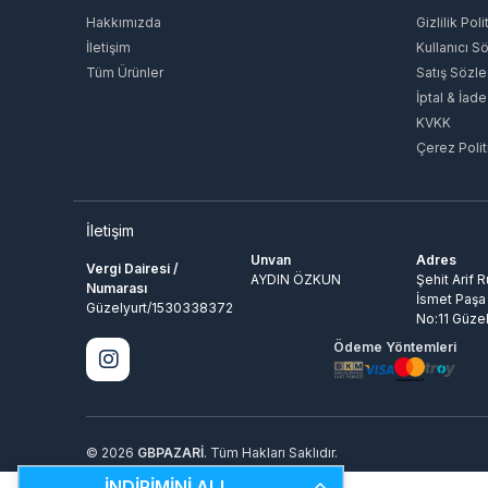
Hakkımızda
Gizlilik Poli
İletişim
Kullanıcı S
Tüm Ürünler
Satış Sözl
İptal & İade
KVKK
Çerez Polit
İletişim
Unvan
Adres
Vergi Dairesi /
AYDIN ÖZKUN
Şehit Arif 
Numarası
İsmet Paşa
Güzelyurt/1530338372
No:11 Güzel
Ödeme Yöntemleri
© 2026
GBPAZARİ
. Tüm Hakları Saklıdır.
İNDİRİMİNİ AL!