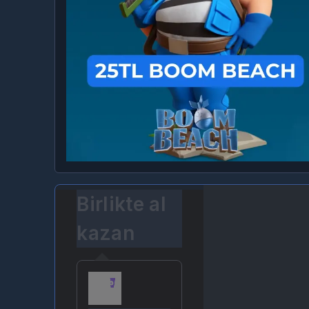
Birlikte al
kazan