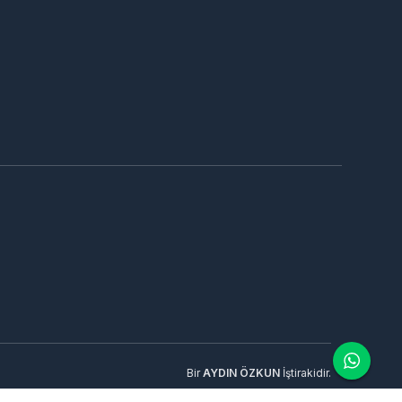
Bir
AYDIN ÖZKUN
İştirakidir.