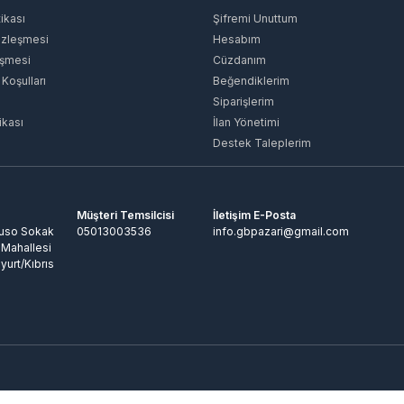
tikası
Şifremi Unuttum
özleşmesi
Hesabım
eşmesi
Cüzdanım
 Koşulları
Beğendiklerim
Siparişlerim
ikası
İlan Yönetimi
Destek Taleplerim
Müşteri Temsilcisi
İletişim E-Posta
Ruso Sokak
05013003536
info.gbpazari@gmail.com
 Mahallesi
yurt/Kıbrıs