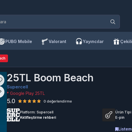
PUBG Mobile
Valorant
Yayıncılar
Çekili
ach
25TL Boom Beach
Supercell
* Google Play 25TL
5.0
0 değerlendirme
Platform: Supercell
Ürün Tipi
Aktifleştirme rehberi
E-pin
Listem