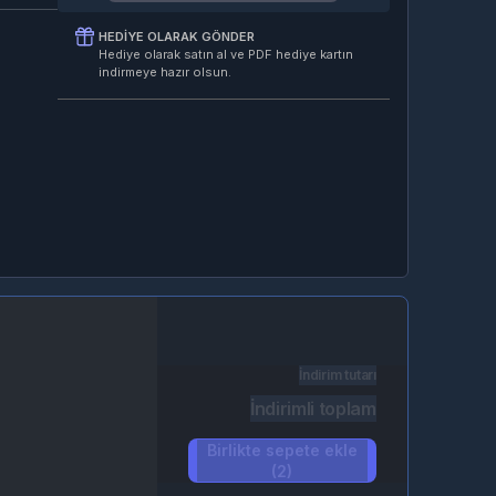
HEDIYE OLARAK GÖNDER
Hediye olarak satın al ve PDF hediye kartın
indirmeye hazır olsun.
İndirim tutarı
İndirimli toplam
Birlikte sepete ekle
(2)