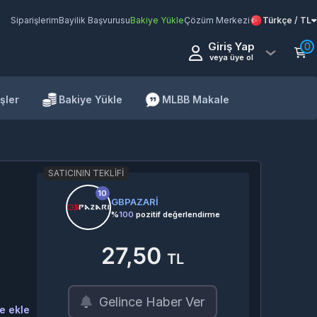
Siparişlerim
Bayilik Başvurusu
Bakiye Yükle
Çözüm Merkezi
Türkçe / TL
Giriş Yap
0
veya üye ol
şler
Bakiye Yükle
MLBB Makale
SATICININ TEKLIFI
10
GBPAZARİ
%
100
pozitif değerlendirme
27,50
TL
Gelince Haber Ver
e ekle