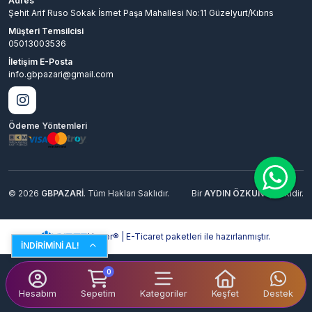
Adres
Şehit Arif Ruso Sokak İsmet Paşa Mahallesi No:11 Güzelyurt/Kıbrıs
Müşteri Temsilcisi
05013003536
İletişim E-Posta
info.gbpazari@gmail.com
Ödeme Yöntemleri
© 2026
GBPAZARİ
. Tüm Hakları Saklıdır.
Bir
AYDIN ÖZKUN
İştirakidir.
Hyper® | E-Ticaret paketleri ile hazırlanmıştır.
İNDİRİMİNİ AL!
0
Hesabım
Sepetim
Kategoriler
Keşfet
Destek