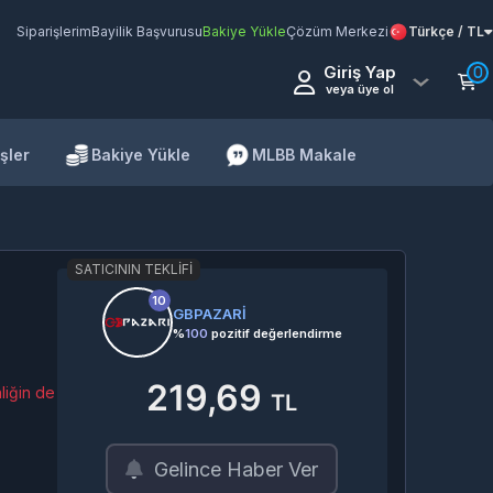
Siparişlerim
Bayilik Başvurusu
Bakiye Yükle
Çözüm Merkezi
Türkçe / TL
Giriş Yap
0
veya üye ol
şler
Bakiye Yükle
MLBB Makale
SATICININ TEKLIFI
10
GBPAZARİ
%
100
pozitif değerlendirme
219,69
liğin de
TL
Gelince Haber Ver