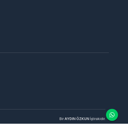
Bir
AYDIN ÖZKUN
İştirakidir.