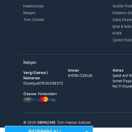
Hakkımızda
Gizlilik Poli
İletişim
Kullanıcı S
Tüm Ürünler
Satış Sözl
İptal & İade
KVKK
Çerez Polit
İletişim
Unvan
Adres
Vergi Dairesi /
AYDIN ÖZKUN
Şehit Arif 
Numarası
İsmet Paşa
Güzelyurt/1530338372
No:11 Güzel
Ödeme Yöntemleri
© 2026
GBPAZARİ
. Tüm Hakları Saklıdır.
İNDİRİMİNİ AL!