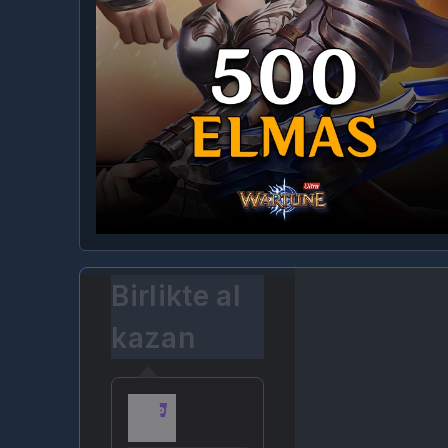
Birlikte al
kazan