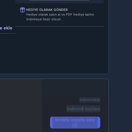
HEDIYE OLARAK GÖNDER
Hediye olarak satın al ve PDF hediye kartın
indirmeye hazır olsun.
e ekle
İndirim tutarı
İndirimli toplam
Birlikte sepete ekle
(2)