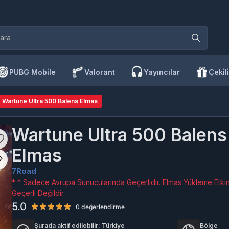
PUBG Mobile
Valorant
Yayıncılar
Çekili
Wartune Ultra 500 Balens Elmas
Wartune Ultra 500 Balens
Elmas
7Road
* * Sadece Avrupa Sunucularında Geçerlidir. Elmas Yükleme Etkin
Geçerli Değildir.
5.0
0 değerlendirme
Şurada aktif edilebilir:
Türkiye
Bölge