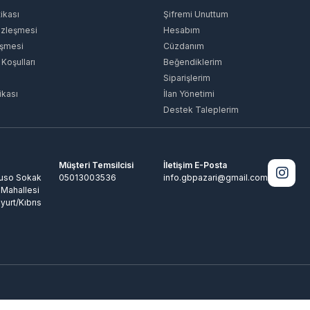
tikası
Şifremi Unuttum
özleşmesi
Hesabım
eşmesi
Cüzdanım
 Koşulları
Beğendiklerim
Siparişlerim
ikası
İlan Yönetimi
Destek Taleplerim
Müşteri Temsilcisi
İletişim E-Posta
Ruso Sokak
05013003536
info.gbpazari@gmail.com
 Mahallesi
yurt/Kıbrıs