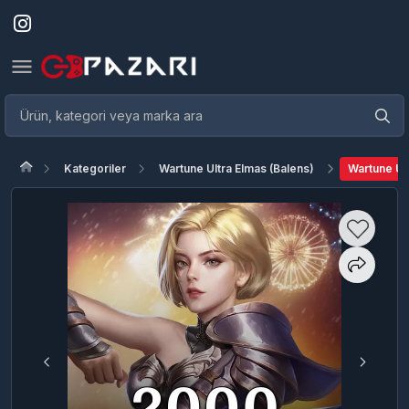
Kategoriler
Wartune Ultra Elmas (Balens)
Wartune Ul