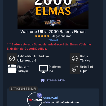
Wartune Ultra 2000 Balens Elmas
7Road
* * Sadece Avrupa Sunucularında Geçerlidir. Elmas Yükleme
Etkinliğin de Geçerli Değildir.
Aktif edilebilir:
Türkiye
Bölge
Ülke kontrolü
Türkiye
Platform
Platform
Ürün Tipi
Tarayıcı
PC
E-pin
0 değerlendirme
Listeme ekle
SATICININ TEKLIFI
10
GBPAZARİ
%
100
pozitif değerlendirme