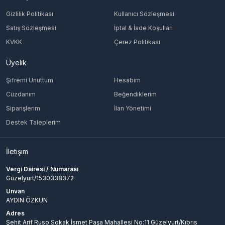
Gizlilik Politikası
Kullanıcı Sözleşmesi
Satış Sözleşmesi
İptal & İade Koşulları
KVKK
Çerez Politikası
Üyelik
Şifremi Unuttum
Hesabım
Cüzdanım
Beğendiklerim
Siparişlerim
İlan Yönetimi
Destek Taleplerim
İletişim
Vergi Dairesi / Numarası
Güzelyurt/1530338372
Unvan
AYDIN ÖZKUN
Adres
Şehit Arif Ruso Sokak İsmet Paşa Mahallesi No:11 Güzelyurt/Kıbrıs