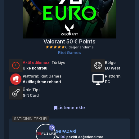
Valorant 50 € Points
Riot Games
Aktif edilemez:
Türkiye
Bölge
Ülke kontrolü
EU West
Platform: Riot Games
Platform
Aktifleştirme rehberi
PC
Ürün Tipi
0 değerlendirme
Gift Card
Listeme ekle
SATICININ TEKLIFI
10
GBPAZARİ
%
100
pozitif değerlendirme