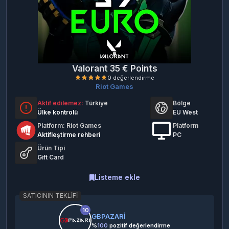
Valorant 35 € Points
Riot Games
Aktif edilemez:
Türkiye
Bölge
Ülke kontrolü
EU West
Platform: Riot Games
Platform
Aktifleştirme rehberi
PC
Ürün Tipi
0 değerlendirme
Gift Card
Listeme ekle
SATICININ TEKLIFI
10
GBPAZARİ
%
100
pozitif değerlendirme