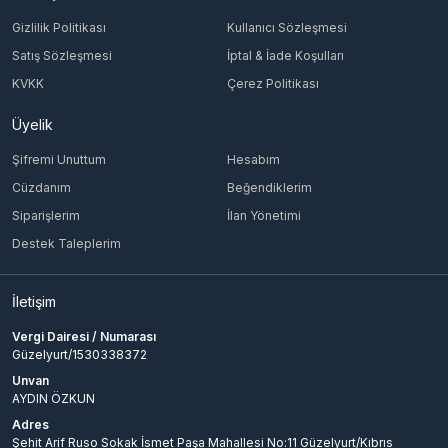
Gizlilik Politikası
Kullanıcı Sözleşmesi
Satış Sözleşmesi
İptal & İade Koşulları
KVKK
Çerez Politikası
Üyelik
Şifremi Unuttum
Hesabım
Cüzdanım
Beğendiklerim
Siparişlerim
İlan Yönetimi
Destek Taleplerim
İletişim
Vergi Dairesi / Numarası
Güzelyurt/1530338372
Unvan
AYDIN ÖZKUN
Adres
Şehit Arif Ruso Sokak İsmet Paşa Mahallesi No:11 Güzelyurt/Kıbrıs