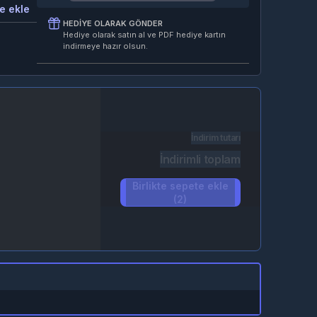
e ekle
HEDIYE OLARAK GÖNDER
Hediye olarak satın al ve PDF hediye kartın
indirmeye hazır olsun.
İndirim tutarı
İndirimli toplam
Birlikte sepete ekle
(2)