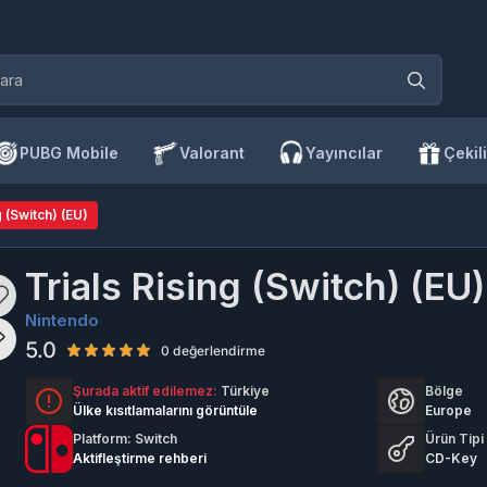
PUBG Mobile
Valorant
Yayıncılar
Çekili
g (Switch) (EU)
Trials Rising (Switch) (EU)
Nintendo
5.0
0 değerlendirme
Şurada aktif edilemez:
Türkiye
Bölge
Ülke kısıtlamalarını görüntüle
Europe
Platform: Switch
Ürün Tipi
Aktifleştirme rehberi
CD-Key