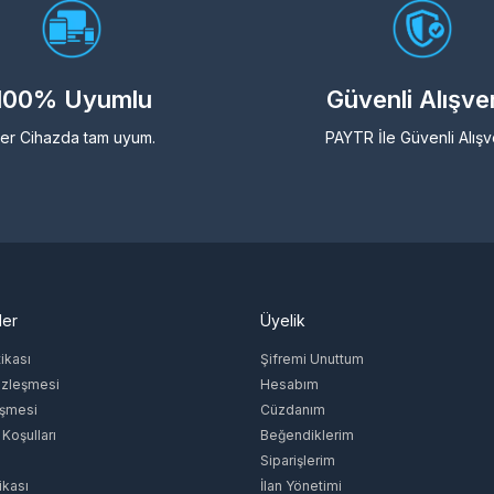
100% Uyumlu
Güvenli Alışve
er Cihazda tam uyum.
PAYTR İle Güvenli Alışv
ler
Üyelik
tikası
Şifremi Unuttum
özleşmesi
Hesabım
eşmesi
Cüzdanım
 Koşulları
Beğendiklerim
Siparişlerim
ikası
İlan Yönetimi