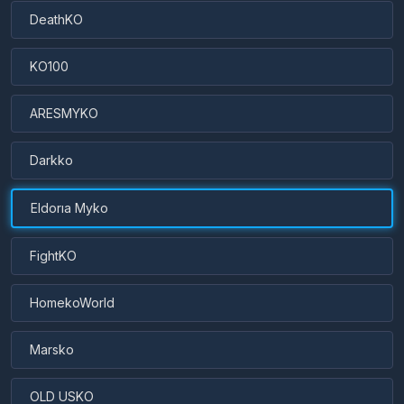
DeathKO
KO100
ARESMYKO
Darkko
Eldorıa Myko
FightKO
HomekoWorld
Marsko
OLD USKO