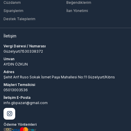
Cüzdanım
Beğendiklerim
Siparişlerim
İlan Yönetimi
Destek Taleplerim
İletişim
Vergi Dairesi / Numarası
Güzelyurt/1530338372
Unvan
AYDIN ÖZKUN
Adres
Şehit Arif Ruso Sokak İsmet Paşa Mahallesi No:11 Güzelyurt/Kıbrıs
Müşteri Temsilcisi
05013003536
İletişim E-Posta
info.gbpazari@gmail.com
Ödeme Yöntemleri