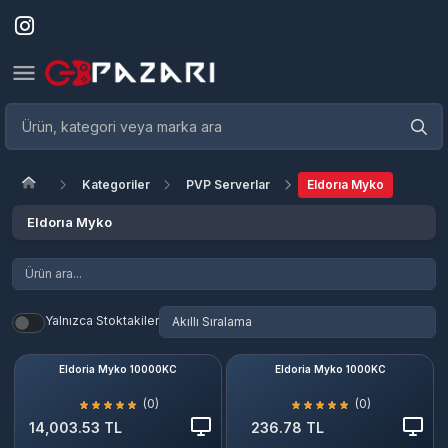
Kategoriler
PVP Serverlar
Eldorıa Myko
Eldorıa Myko
Yalnızca Stoktakiler
Eldoria Myko 10000KC
Eldoria Myko 1000KC
(0)
(0)
14,003.53 TL
236.78 TL