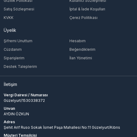
Gizlilik Politikası
Kullanıcı Sözleşmesi
Satış Sözleşmesi
İptal & İade Koşulları
KVKK
Çerez Politikası
Üyelik
Şifremi Unuttum
Hesabım
Cüzdanım
Beğendiklerim
Siparişlerim
İlan Yönetimi
Destek Taleplerim
İletişim
Vergi Dairesi / Numarası
Güzelyurt/1530338372
Unvan
AYDIN ÖZKUN
Adres
Şehit Arif Ruso Sokak İsmet Paşa Mahallesi No:11 Güzelyurt/Kıbrıs
Müşteri Temsilcisi