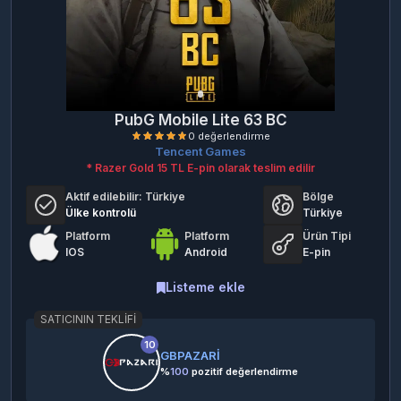
PubG Mobile Lite 63 BC
Tencent Games
* Razer Gold 15 TL E-pin olarak teslim edilir
Aktif edilebilir:
Türkiye
Bölge
Ülke kontrolü
Türkiye
Platform
Platform
Ürün Tipi
IOS
Android
E-pin
0 değerlendirme
Listeme ekle
SATICININ TEKLIFI
10
GBPAZARİ
%
100
pozitif değerlendirme