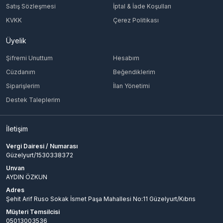
Satış Sözleşmesi
İptal & İade Koşulları
KVKK
Çerez Politikası
Üyelik
Şifremi Unuttum
Hesabım
Cüzdanım
Beğendiklerim
Siparişlerim
İlan Yönetimi
Destek Taleplerim
İletişim
Vergi Dairesi / Numarası
Güzelyurt/1530338372
Unvan
AYDIN ÖZKUN
Adres
Şehit Arif Ruso Sokak İsmet Paşa Mahallesi No:11 Güzelyurt/Kıbrıs
Müşteri Temsilcisi
05013003536