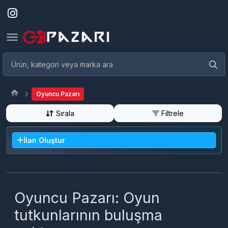
Oyuncu Pazarı
Sırala
Filtrele
İlan Oluştur
Oyuncu Pazarı: Oyun
tutkunlarının buluşma