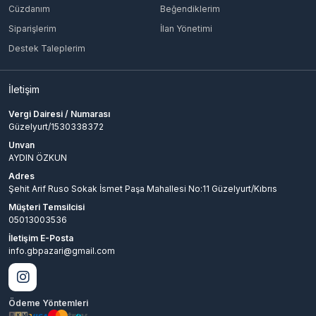
Cüzdanım
Beğendiklerim
Siparişlerim
İlan Yönetimi
Destek Taleplerim
İletişim
Vergi Dairesi / Numarası
Güzelyurt/1530338372
Unvan
AYDIN ÖZKUN
Adres
Şehit Arif Ruso Sokak İsmet Paşa Mahallesi No:11 Güzelyurt/Kıbrıs
Müşteri Temsilcisi
05013003536
İletişim E-Posta
info.gbpazari@gmail.com
Ödeme Yöntemleri