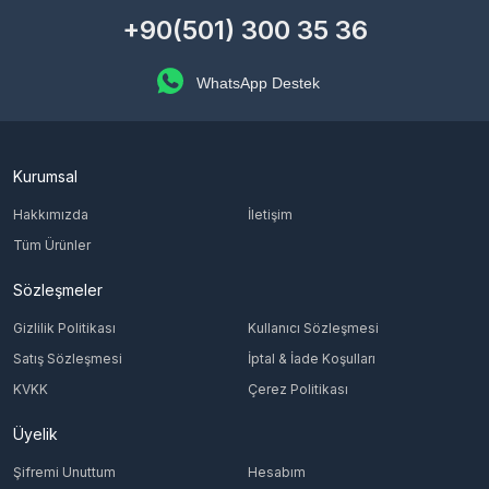
pazarı bir gez bakalım, belki de tam aradığın o "efsane" fırsat
+90(501) 300 35 36
hemen şurada seni bekliyordur!
WhatsApp Destek
Kurumsal
Hakkımızda
İletişim
Tüm Ürünler
Sözleşmeler
Gizlilik Politikası
Kullanıcı Sözleşmesi
Satış Sözleşmesi
İptal & İade Koşulları
KVKK
Çerez Politikası
Üyelik
Şifremi Unuttum
Hesabım