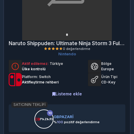
Naruto Shippuden: Ultimate Ninja Storm 3 Full Burst (Switch) (EU)
Nintendo
Aktif edilemez:
Türkiye
Bölge
Ülke kontrolü
Europe
Platform: Switch
Ürün Tipi
Aktifleştirme rehberi
CD-Key
Listeme ekle
0 değerlendirme
SATICININ TEKLIFI
10
GBPAZARİ
%
100
pozitif değerlendirme