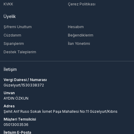
KVKK
Çerez Politikası
Üyelik
Şifremi Unuttum
Hesabım
Cüzdanım
Beğendiklerim
Siparişlerim
İlan Yönetimi
Destek Taleplerim
İletişim
Vergi Dairesi / Numarası
Güzelyurt/1530338372
Unvan
AYDIN ÖZKUN
Adres
Şehit Arif Ruso Sokak İsmet Paşa Mahallesi No:11 Güzelyurt/Kıbrıs
Müşteri Temsilcisi
05013003536
İletişim E-Posta