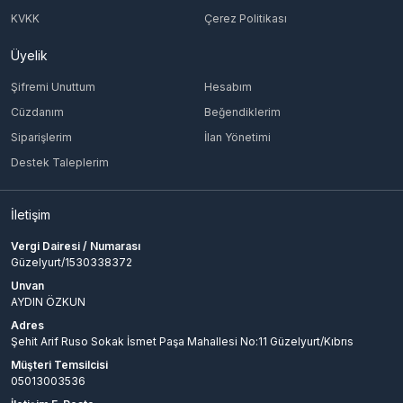
KVKK
Çerez Politikası
Üyelik
Şifremi Unuttum
Hesabım
Cüzdanım
Beğendiklerim
Siparişlerim
İlan Yönetimi
Destek Taleplerim
İletişim
Vergi Dairesi / Numarası
Güzelyurt/1530338372
Unvan
AYDIN ÖZKUN
Adres
Şehit Arif Ruso Sokak İsmet Paşa Mahallesi No:11 Güzelyurt/Kıbrıs
Müşteri Temsilcisi
05013003536