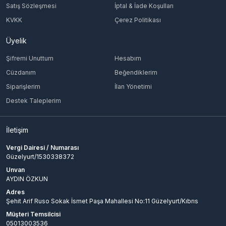
Satış Sözleşmesi
İptal & İade Koşulları
KVKK
Çerez Politikası
Üyelik
Şifremi Unuttum
Hesabım
Cüzdanım
Beğendiklerim
Siparişlerim
İlan Yönetimi
Destek Taleplerim
İletişim
Vergi Dairesi / Numarası
Güzelyurt/1530338372
Unvan
AYDIN ÖZKUN
Adres
Şehit Arif Ruso Sokak İsmet Paşa Mahallesi No:11 Güzelyurt/Kıbrıs
Müşteri Temsilcisi
05013003536