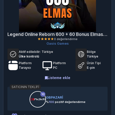
Legend Online Reborn 600 + 60 Bonus Elmas Oasis E-Pin
Oasis Games
Aktif edilebilir:
Türkiye
Bölge
Ülke kontrolü
Türkiye
Platform
Platform
Ürün Tipi
Tarayıcı
PC
E-pin
0 değerlendirme
Listeme ekle
SATICININ TEKLIFI
10
GBPAZARİ
%
100
pozitif değerlendirme