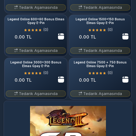
Tedarik Aşamasında
Tedarik Aşamasında
Legend Online 600+60 Bonus Elmas
Legend Online 1500+150 Bonus
Gpay E-Pin
Elmas Gpay E-Pin
(0)
(0)
0.00 TL
0.00 TL
Tedarik Aşamasında
Tedarik Aşamasında
Legend Online 3000+300 Bonus
Legend Online 7500 + 750 Bonus
Elmas Gpay E-Pin
Elmas Gpay E-Pin
(0)
(0)
0.00 TL
0.00 TL
Tedarik Aşamasında
Tedarik Aşamasında