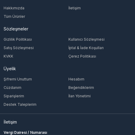
Hakkımızda
İletişim
Tüm Ürünler
Sözleşmeler
Gizlilik Politikası
Kullanıcı Sözleşmesi
Satış Sözleşmesi
İptal & İade Koşulları
KVKK
Çerez Politikası
Üyelik
Şifremi Unuttum
Hesabım
Cüzdanım
Beğendiklerim
Siparişlerim
İlan Yönetimi
Destek Taleplerim
İletişim
Vergi Dairesi / Numarası