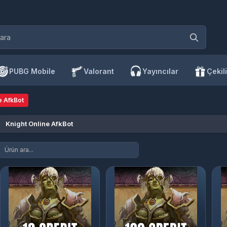
PUBG Mobile
Valorant
Yayıncılar
Çekili
e AfkBot
Knight Online AfkBot