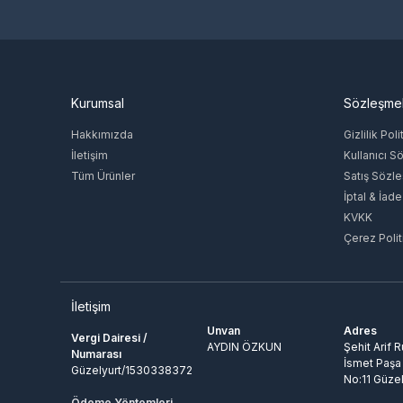
Kurumsal
Sözleşme
Hakkımızda
Gizlilik Poli
İletişim
Kullanıcı S
Tüm Ürünler
Satış Sözl
İptal & İade
KVKK
Çerez Polit
İletişim
Unvan
Adres
Vergi Dairesi /
AYDIN ÖZKUN
Şehit Arif 
Numarası
İsmet Paşa
Güzelyurt/1530338372
No:11 Güzel
Ödeme Yöntemleri