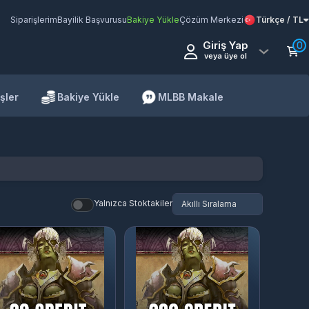
Siparişlerim
Bayilik Başvurusu
Bakiye Yükle
Çözüm Merkezi
Türkçe / TL
Giriş Yap
0
veya üye ol
şler
Bakiye Yükle
MLBB Makale
Yalnızca Stoktakiler