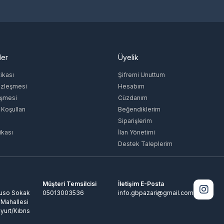
ler
Üyelik
tikası
Şifremi Unuttum
özleşmesi
Hesabım
eşmesi
Cüzdanım
 Koşulları
Beğendiklerim
Siparişlerim
ikası
İlan Yönetimi
Destek Taleplerim
Müşteri Temsilcisi
İletişim E-Posta
Ruso Sokak
05013003536
info.gbpazari@gmail.com
 Mahallesi
yurt/Kıbrıs