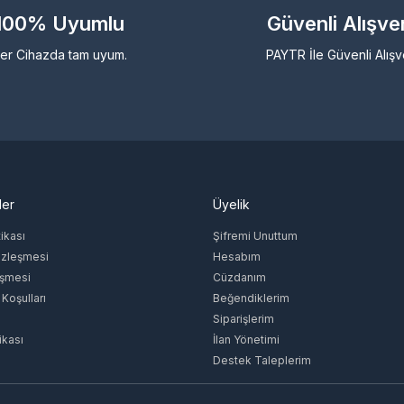
100% Uyumlu
Güvenli Alışve
er Cihazda tam uyum.
PAYTR İle Güvenli Alışv
ler
Üyelik
tikası
Şifremi Unuttum
özleşmesi
Hesabım
eşmesi
Cüzdanım
 Koşulları
Beğendiklerim
Siparişlerim
ikası
İlan Yönetimi
Destek Taleplerim