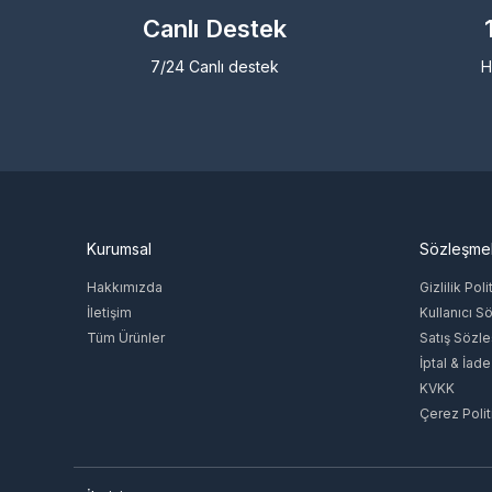
Canlı Destek
7/24 Canlı destek
H
Kurumsal
Sözleşme
Hakkımızda
Gizlilik Poli
İletişim
Kullanıcı S
Tüm Ürünler
Satış Sözl
İptal & İade
KVKK
Çerez Polit