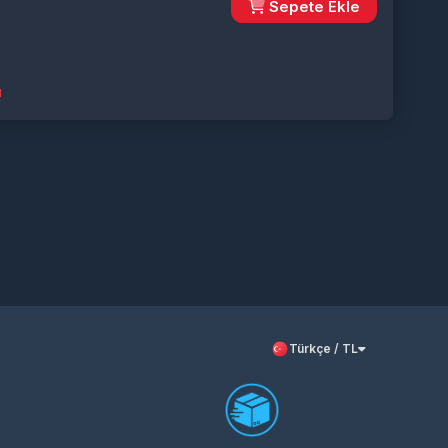
Sepete Ekle
ı
Türkçe / TL