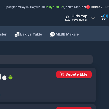
Siparişlerim
Bayilik Başvurusu
Bakiye Yükle
Çözüm Merkezi
Türkçe / TL
Giriş Yap
0
veya üye ol
şler
Bakiye Yükle
MLBB Makale
Sepete Ekle
)
ı