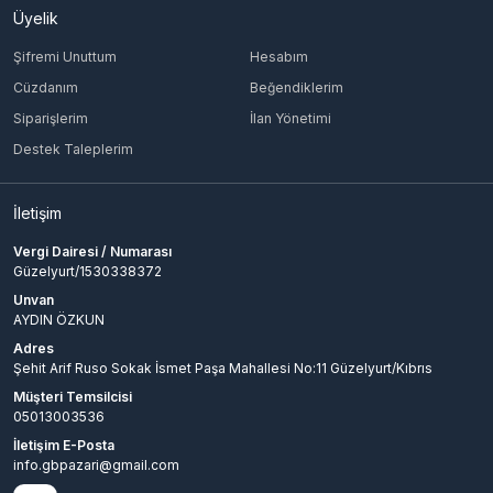
Üyelik
Şifremi Unuttum
Hesabım
Cüzdanım
Beğendiklerim
Siparişlerim
İlan Yönetimi
Destek Taleplerim
İletişim
Vergi Dairesi / Numarası
Güzelyurt/1530338372
Unvan
AYDIN ÖZKUN
Adres
Şehit Arif Ruso Sokak İsmet Paşa Mahallesi No:11 Güzelyurt/Kıbrıs
Müşteri Temsilcisi
05013003536
İletişim E-Posta
info.gbpazari@gmail.com