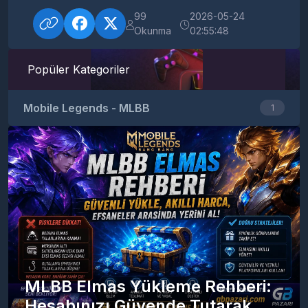
99
2026-05-24
Okunma
02:55:48
Popüler Kategoriler
Mobile Legends - MLBB
1
MLBB Elmas Yükleme Rehberi:
Hesabınızı Güvende Tutarak