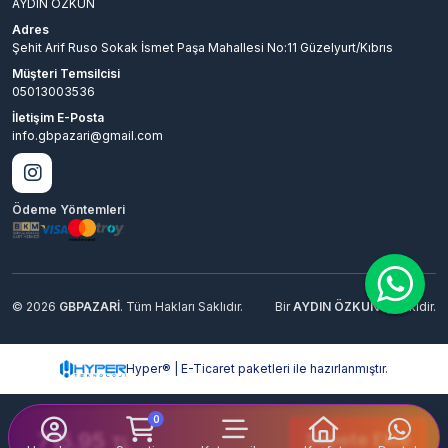
AYDIN ÖZKUN
Adres
Şehit Arif Ruso Sokak İsmet Paşa Mahallesi No:11 Güzelyurt/Kıbrıs
Müşteri Temsilcisi
05013003536
İletişim E-Posta
info.gbpazari@gmail.com
Ödeme Yöntemleri
© 2026
GBPAZARİ
. Tüm Hakları Saklıdır.
Bir
AYDIN ÖZKUN
İştirakidir.
Hyper® | E-Ticaret paketleri ile hazırlanmıştır.
0
715.95
Sepete Ekle
TL